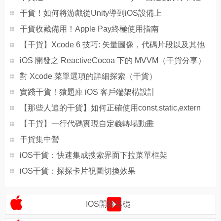
干貨！如何將游戲從Unity導到iOS設備上
干貨收藏備用！Apple Pay終極使用指南
【干貨】Xcode 6 技巧: 矢量圖像，代碼片段以及其他
iOS 開發之 ReactiveCocoa 下的 MVVM（干貨分享）
對 Xcode 菜單選項的詳細探索（干貨）
實踐干貨！猿題庫 iOS 客戶端架構設計
【那些人追的干貨】如何正確使用const,static,extern
【干貨】一行代碼實現自定義轉場動畫
干貨集中營
iOS干貨：快速集成搜索界面下拉菜單框架
iOS干貨：探探卡片視圖切換效果
IOS開發基礎