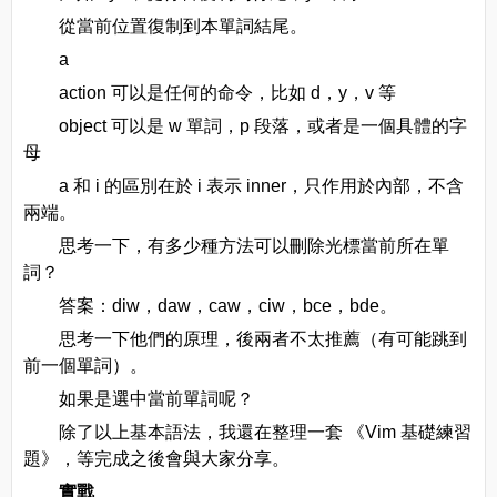
從當前位置復制到本單詞結尾。
a
action 可以是任何的命令，比如 d，y，v 等
object 可以是 w 單詞，p 段落，或者是一個具體的字
母
a 和 i 的區別在於 i 表示 inner，只作用於內部，不含
兩端。
思考一下，有多少種方法可以刪除光標當前所在單
詞？
答案：diw，daw，caw，ciw，bce，bde。
思考一下他們的原理，後兩者不太推薦（有可能跳到
前一個單詞）。
如果是選中當前單詞呢？
除了以上基本語法，我還在整理一套 《Vim 基礎練習
題》，等完成之後會與大家分享。
實戰