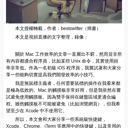
本文授權轉載，作者：bestswifter（簡書）
本文是視頻直播的文字整理，錄像：
關於 Mac 工作效率的文章一直層出不窮，然而並非所
有內容都適合程序員，比如某些 Unix 命令，其實使用頻
率非常低。作為一名初級 iOS 程序員，我嘗試著和大家分
享一些能夠切實提高我們開發效率的小技巧。
我是無鼠標主義者，任何需要鼠標的操作在我看來都
是極為低效的。Mac 的觸摸板非常好用，但是我依然在嘗
試避免使用觸摸板。因為雙手保持在鍵盤區域更適合編
程。雖然觸摸板不可能被避免（比如浏覽網頁），但我希
望至少在 Xcode 中不使用它。
所以，本文會和大家分享一些系統級快捷鍵，
Xcode、Chrome、iTerm 等應用中的快捷鍵，以及常用的