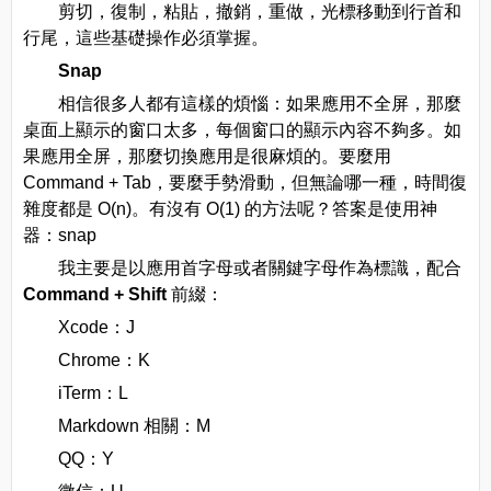
剪切，復制，粘貼，撤銷，重做，光標移動到行首和
行尾，這些基礎操作必須掌握。
Snap
相信很多人都有這樣的煩惱：如果應用不全屏，那麼
桌面上顯示的窗口太多，每個窗口的顯示內容不夠多。如
果應用全屏，那麼切換應用是很麻煩的。要麼用
Command + Tab，要麼手勢滑動，但無論哪一種，時間復
雜度都是 O(n)。有沒有 O(1) 的方法呢？答案是使用神
器：snap
我主要是以應用首字母或者關鍵字母作為標識，配合
Command + Shift
前綴：
Xcode：J
Chrome：K
iTerm：L
Markdown 相關：M
QQ：Y