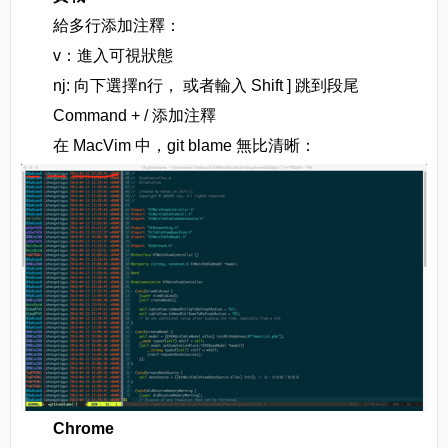
給多行添加注釋：
v：進入可視狀態
nj: 向下選擇n行， 或者輸入 Shift ] 跳到段尾
Command + / 添加注釋
在 MacVim 中，git blame 無比清晰：
Chrome