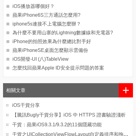
iOS播放器哪個好？
蘋果iPhone6S三方通話怎麼用?
iphone5s連接不上電腦怎麼辦？
為什麼不要用山寨的Lightning數據線和充電器?
iPhone的拍照效果為什麼總比對手好
蘋果iPhoneSE桌面怎麼顯示雲備份
iOS開發-UI (八)TableView
怎麼找回蘋果Apple ID安全提示問題的答案
+
相關文章
iOS干貨分享
【騰訊Bugly干貨分享】iOS 中 HTTPS 證書驗證淺析
干貨：蘋果iOS9.3.1/9.3.2的11個隱藏功能
干貨之UICollectionViewFlowLayout自定義排序和拖拽手勢