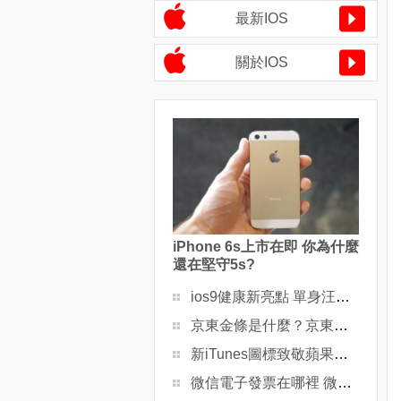
最新IOS
關於IOS
iPhone 6s上市在即 你為什麼
還在堅守5s?
ios9健康新亮點 單身汪哭暈
京東金條是什麼？京東金條怎麼用
新iTunes圖標致敬蘋果經典Logo
微信電子發票在哪裡 微信電子發票能報銷嗎