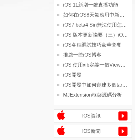
iOS 11新增一鍵直播功能
如何在iOS8天氣應用中新增多項指標
iOS7 beta4 Siri無法使用怎麼辦
iOS 版本更新摘要（三）iOS 8.x
iOS各種調試技巧豪華套餐
推薦一些iOS博客
iOS 使用xib定義一個View，修改frame無效問題解決
iOS開發
iOS開發中如何創建多個target
MJExtension框架源碼分析
IOS資訊
IOS新聞