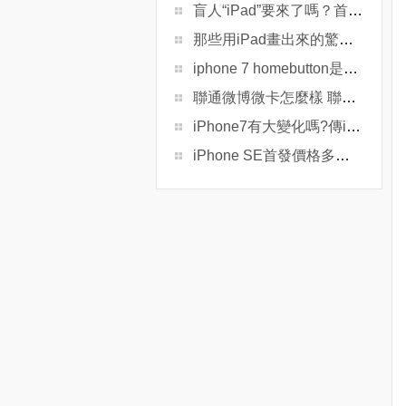
盲人“iPad”要來了嗎？首台盲文平板長什麼樣？
那些用iPad畫出來的驚艷作品
iphone 7 homebutton是什麼 iphone 7 homebutton有什麼用
聯通微博微卡怎麼樣 聯通微博微卡資費功能介紹
iPhone7有大變化嗎?傳iPhone7提供3GB內存和防水功能
iPhone SE首發價格多少 iPhone SE各地首發價格