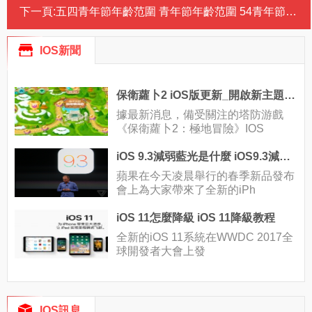
下一頁:
五四青年節年齡范圍 青年節年齡范圍 54青年節年齡范圍
IOS新聞
保衛蘿卜2 iOS版更新_開啟新主題瘋搶六台腎6
據最新消息，備受關注的塔防游戲
《保衛蘿卜2：極地冒險》IOS
iOS 9.3減弱藍光是什麼 iOS9.3減弱藍光怎麼打開?
蘋果在今天凌晨舉行的春季新品發布
會上為大家帶來了全新的iPh
iOS 11怎麼降級 iOS 11降級教程
全新的iOS 11系統在WWDC 2017全
球開發者大會上發
IOS訊息