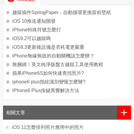
越獄插件SpringPaper：自動循環更換當前壁紙
iOS 10推送通知開發
iPhone特殊符號怎麼打
iOS9.2可以越獄嗎
iOS9.3更新後設備是否耗電更嚴重
iPhone無緣無故的自動關機該怎麼辦？
無捆綁！英文純淨版盤古越獄工具使用教程
蘋果iPhone6S如何快速查找照片?
iphone6 plus指紋識別變慢怎麼辦?
iPhone6 Plus按鍵異響解決方法
+
相關文章
iOS 11怎麼排列照片應用中的照片