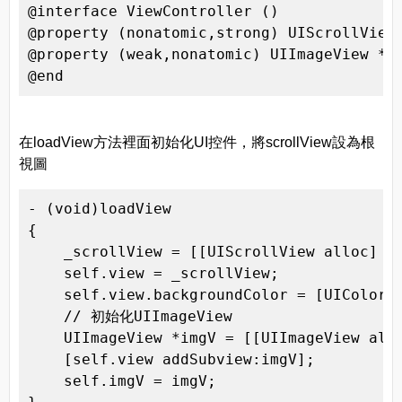
@interface ViewController () 
@property (nonatomic,strong) UIScrollView 
@property (weak,nonatomic) UIImageView *im
@end
在loadView方法裡面初始化UI控件，將scrollView設為根
視圖
- (void)loadView

{

    _scrollView = [[UIScrollView alloc] in
    self.view = _scrollView;

    self.view.backgroundColor = [UIColor b
    // 初始化UIImageView

    UIImageView *imgV = [[UIImageView allo
    [self.view addSubview:imgV];

    self.imgV = imgV;
