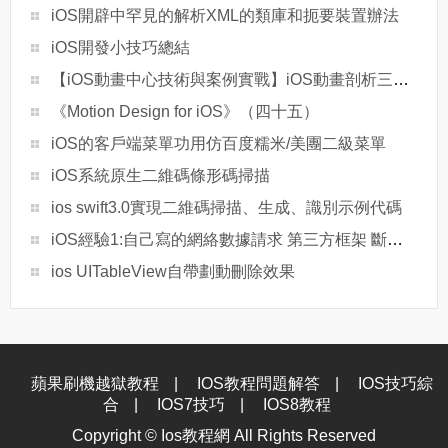
iOS開辟中罕見的解析XML的類庫和扼要裝置辦法
iOS開發小技巧總結
【iOS動畫中心技術與案例實戰】iOS動畫剖析三步曲
《Motion Design for iOS》（四十五）
iOS的客戶端菜單功用仿百度糯米/美團二級菜單
iOS系統原生二維碼條形碼掃描
ios swift3.0實現二維碼掃描、生成、識別示例代碼
iOS經驗1:自己寫的網絡數據請求 第三方框架 斷點續傳 上傳下載
ios UITableView自帶劃動刪除效果
蘋果刷機越獄教程
|
IOS教程問題解答
|
IOS技巧綜
合
|
IOS7技巧
|
IOS8教程
Copyright ©
Ios教程網
All Rights Reserved