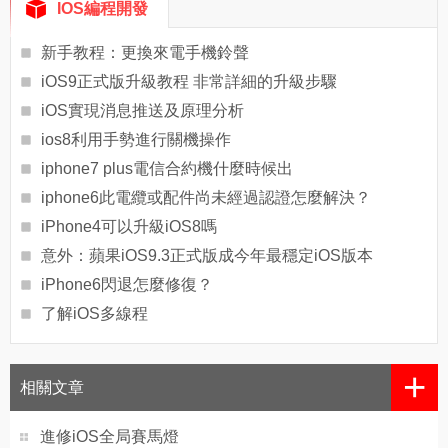
IOS編程開發
新手教程：更換來電手機鈴聲
iOS9正式版升級教程 非常詳細的升級步驟
iOS實現消息推送及原理分析
ios8利用手勢進行關機操作
iphone7 plus電信合約機什麼時候出
iphone6此電纜或配件尚未經過認證怎麼解決？
iPhone4可以升級iOS8嗎
意外：蘋果iOS9.3正式版成今年最穩定iOS版本
iPhone6閃退怎麼修復？
了解iOS多線程
+
相關文章
進修iOS全局賽馬燈