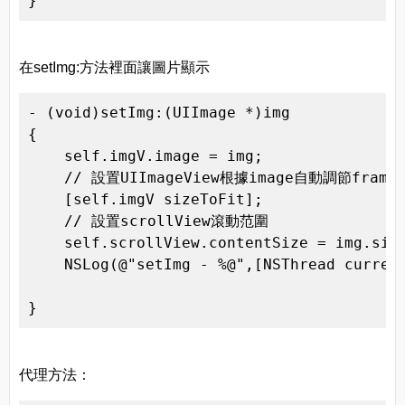
}
在setImg:方法裡面讓圖片顯示
- (void)setImg:(UIImage *)img

{

    self.imgV.image = img;

    // 設置UIImageView根據image自動調節frame
    [self.imgV sizeToFit];

    // 設置scrollView滾動范圍

    self.scrollView.contentSize = img.size
    NSLog(@"setImg - %@",[NSThread current
}
代理方法：