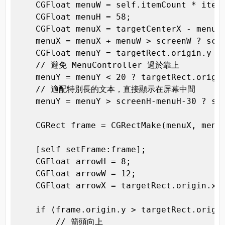
    CGFloat menuW = self.itemCount * itemW
    CGFloat menuH = 58;

    CGFloat menuX = targetCenterX - menuW/
    menuX = menuX + menuW > screenW ? scre
    CGFloat menuY = targetRect.origin.y - 
    // 避免 MenuController 過於靠上

    menuY = menuY < 20 ? targetRect.origin
    // 適配特別長的文本，直接顯示在屏幕中間

    menuY = menuY > screenH-menuH-30 ? scr
    CGRect frame = CGRectMake(menuX, menuY
    [self setFrame:frame];

    CGFloat arrowH = 8;

    CGFloat arrowW = 12;

    CGFloat arrowX = targetRect.origin.x-f
    if (frame.origin.y > targetRect.origin
        // 箭頭向上
