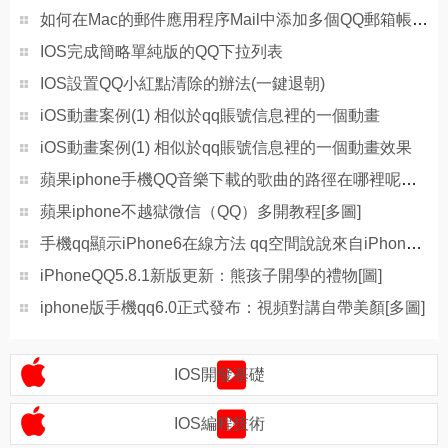
如何在Mac的郵件應用程序Mail中添加多個QQ郵箱帳戶?
IOS完成簡略單純版的QQ下拉列表
IOS設置QQ小紅點清除的辦法(一鍵退朝)
iOS動畫案例(1) 相似於qq賬號信息裡的一個動畫
iOS動畫案例(1) 相似於qq賬號信息裡的一個動畫效果
蘋果iphone手機QQ音樂下載的歌曲的路徑在哪裡呢？[圖]
蘋果iphone不越獄微信（QQ）多開教程[多圖]
手機qq顯示iPhone6在線方法 qq空間說說來自iPhone6尾巴設置[多圖]
iPhoneQQ5.8.1新版更新：熊孩子開學的禮物[圖]
iphone版手機qq6.0正式發布：視頻對講自帶美顏[多圖]
IOS開發基礎
IOS編程技術