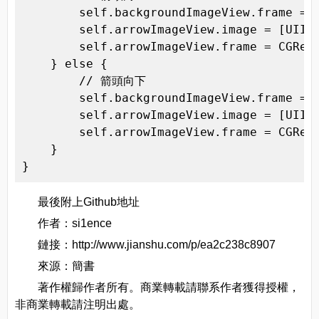
        self.backgroundImageView.frame = C
        self.arrowImageView.image = [UIIma
        self.arrowImageView.frame = CGRect
    } else {

        // 箭頭向下

        self.backgroundImageView.frame = C
        self.arrowImageView.image = [UIIma
        self.arrowImageView.frame = CGRect
    }

}
最後附上Github地址
作者：si1ence
鏈接：http://www.jianshu.com/p/ea2c238c8907
來源：簡書
著作權歸作者所有。商業轉載請聯系作者獲得授權，
非商業轉載請注明出處。