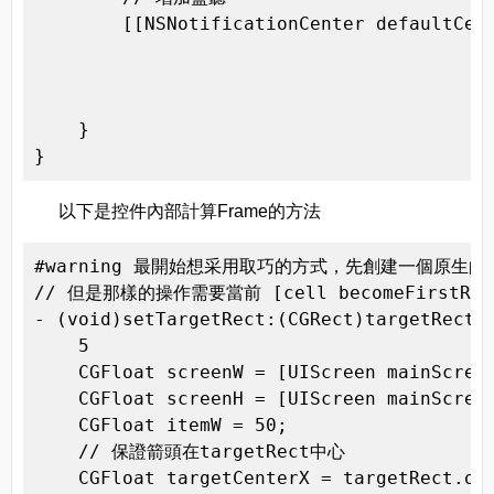
        [[NSNotificationCenter defaultCent
                                          
                                          
                                          
    }

}
以下是控件內部計算Frame的方法
#warning 最開始想采用取巧的方式，先創建一個原生的UIM
// 但是那樣的操作需要當前 [cell becomeFirstR
- (void)setTargetRect:(CGRect)targetRect {
    5

    CGFloat screenW = [UIScreen mainScreen
    CGFloat screenH = [UIScreen mainScreen
    CGFloat itemW = 50;

    // 保證箭頭在targetRect中心

    CGFloat targetCenterX = targetRect.ori