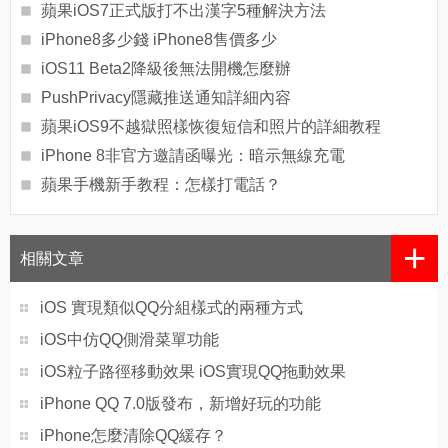
蘋果iOS7正式版打不出漢字5種解決方法
iPhone8多少錢 iPhone8售價多少
iOS11 Beta2降級後無法開機怎麼辦
PushPrivacy隱藏推送通知詳細內容
蘋果iOS9不越獄照樣恢復短信和照片的詳細教程
iPhone 8非官方邀請函曝光：暗示無線充電
蘋果手機新手教程：怎樣打電話？
+
相關文章
iOS 實現類似QQ分組樣式的兩種方式
iOS中仿QQ側滑菜單功能
iOS粒子路徑移動效果 iOS實現QQ拖動效果
iPhone QQ 7.0版發布，新增好玩的功能
iPhone怎麼清除QQ緩存？