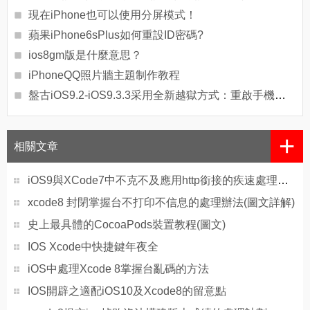
現在iPhone也可以使用分屏模式！
蘋果iPhone6sPlus如何重設ID密碼?
ios8gm版是什麼意思？
iPhoneQQ照片牆主題制作教程
盤古iOS9.2-iOS9.3.3采用全新越獄方式：重啟手機後越獄失效
+
相關文章
iOS9與XCode7中不克不及應用http銜接的疾速處理方法
xcode8 封閉掌握台不打印不信息的處理辦法(圖文詳解)
史上最具體的CocoaPods裝置教程(圖文)
IOS Xcode中快捷鍵年夜全
iOS中處理Xcode 8掌握台亂碼的方法
IOS開辟之適配iOS10及Xcode8的留意點