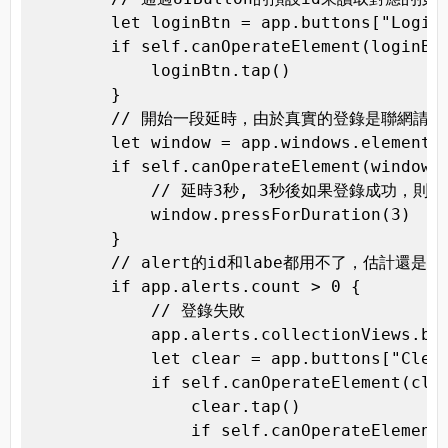
        let loginBtn = app.buttons["Login"
        if self.canOperateElement(loginBtn
            loginBtn.tap()

        }

        // 開始一段延時，由於真實的登錄是聯網請
        let window = app.windows.elementAt
        if self.canOperateElement(window) 
            // 延時3秒, 3秒後如果登錄成功
            window.pressForDuration(3)

        }

        // alert的id和labe都用不了，估計還是
        if app.alerts.count > 0 {

            // 登錄失敗

            app.alerts.collectionViews.bu
            let clear = app.buttons["Clear
            if self.canOperateElement(clea
                clear.tap()

                if self.canOperateElement(