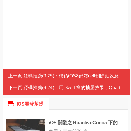
上一頁:
源碼推薦(9.25)：模仿iOS8郵箱cell刪除動效及滑動右側菜單按鈕效果的開源庫，1:1高仿微信
下一頁:
源碼推薦(9.24)：用 Swift 寫的抽屜效果，Quartz 2D 繪制表情
IOS開發基礎
iOS 開發之 ReactiveCocoa 下的 MVVM（干貨分享）
作者：青玉伏案 授