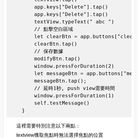
        app.keys["Delete"].tap()

        app.keys["Delete"].tap()

        textView.typeText(" abc ")

        // 點擊空白區域

        let clearBtn = app.buttons["clearB
        clearBtn.tap()

        // 保存數據

        modifyBtn.tap()

        window.pressForDuration(2)

        let messageBtn = app.buttons["mess
        messageBtn.tap();

        // 延時1秒, push view需要時間

        window.pressForDuration(1)

        self.testMessage()

    }
這裡需要特別注意以下兩點：
textview獲取焦點時無法選擇焦點的位置