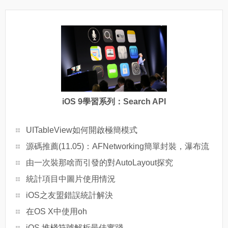
iOS 9學習系列：Search API
UITableView如何開啟極簡模式
源碼推薦(11.05)：AFNetworking簡單封裝，瀑布流
由一次裝那啥而引發的對AutoLayout探究
統計項目中圖片使用情況
iOS之友盟錯誤統計解決
在OS X中使用oh
iOS 堆棧符號解析最佳實踐