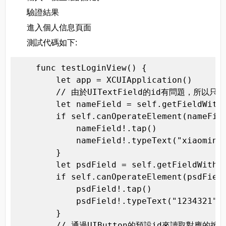
驗證結果
進入個人信息頁面
測試代碼如下:
    func testLoginView() {

        let app = XCUIApplication()

        // 由於UITextField的id有問題，所以
        let nameField = self.getFieldWithL
        if self.canOperateElement(nameFiel
            nameField!.tap()

            nameField!.typeText("xiaoming"
        }

        let psdField = self.getFieldWithLb
        if self.canOperateElement(psdField
            psdField!.tap()

            psdField!.typeText("1234321")

        }

        // 通過UIButton的預設id來讀取對應的按鈕