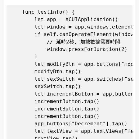
    func testInfo() {

        let app = XCUIApplication()

        let window = app.windows.elementAt
        if self.canOperateElement(window) 
            // 延時2秒, 加載數據需要時間

            window.pressForDuration(2)

        }

        let modifyBtn = app.buttons["modif
        modifyBtn.tap()

        let sexSwitch = app.switches["sex"
        sexSwitch.tap()

        let incrementButton = app.buttons[
        incrementButton.tap()

        incrementButton.tap()

        incrementButton.tap()

        app.buttons["Decrement"].tap()

        let textView = app.textViews["feel
        textView.tap()
