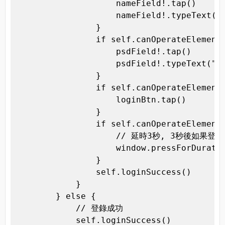
                    nameField!.tap()

                    nameField!.typeText("s
                }

                if self.canOperateElement(
                    psdField!.tap()

                    psdField!.typeText("11
                }

                if self.canOperateElement(
                    loginBtn.tap()

                }

                if self.canOperateElement(
                    // 延時3秒, 3秒
                    window.pressForDuratio
                }

                self.loginSuccess()

            }

        } else {

            // 登錄成功

            self.loginSuccess()
