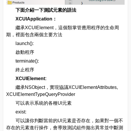
下面介紹一下測試元素的語法
XCUIApplication：
繼承XCUIElement，這個類掌管應用程序的生命周
期，裡面包含兩個主要方法
launch():
啟動程序
terminate():
終止程序
XCUIElement:
繼承NSObject，實現協議XCUIElementAttributes,
XCUIElementTypeQueryProvider
可以表示系統的各種UI元素
exist:
可以讓你判斷當前的UI元素是否存在，如果對一個不
存在的元素進行操作，會導致測試組件拋出異常並中斷測