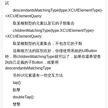
試
descendantsMatchingType(type:XCUIElementType)-
>XCUIElementQuery:
取某種類型的元素以及它的子類集合
childrenMatchingType(type:XCUIElementType)-
>XCUIElementQuery:
取某種類型的元素集合，不包含它的子類
這兩個方法的區別在於，你僅使用系統的UIButton
時，用childrenMatchingType就可以了，如果你還希望查
詢自己定義的子Button，就要用
descendantsMatchingType
另外UI元素還有一些交互方法
tap():
點擊
doubleTap():
雙擊