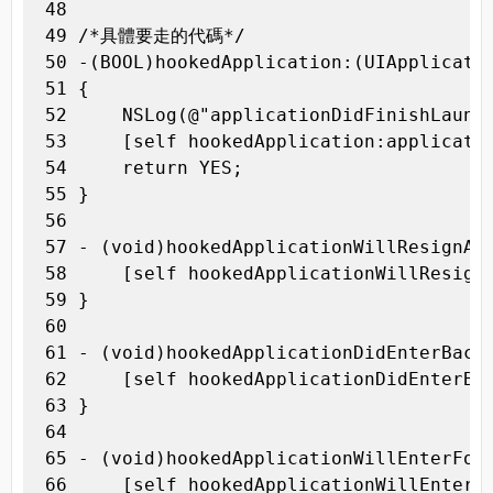
 48 

 49 /*具體要走的代碼*/

 50 -(BOOL)hookedApplication:(UIApplicatio
 51 {

 52     NSLog(@"applicationDidFinishLaunch
 53     [self hookedApplication:applicatio
 54     return YES;

 55 }

 56 

 57 - (void)hookedApplicationWillResignAct
 58     [self hookedApplicationWillResignA
 59 }

 60 

 61 - (void)hookedApplicationDidEnterBackg
 62     [self hookedApplicationDidEnterBac
 63 }

 64 

 65 - (void)hookedApplicationWillEnterFore
 66     [self hookedApplicationWillEnterFo