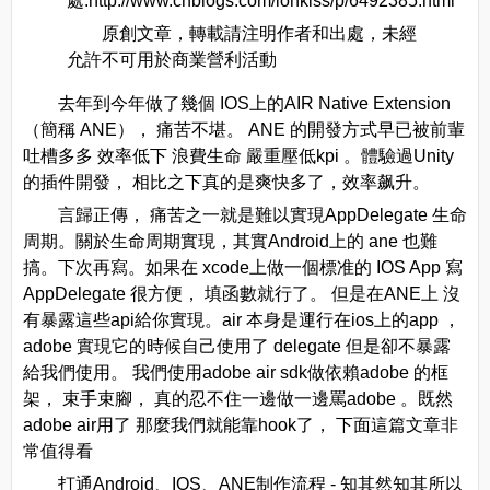
處:http://www.cnblogs.com/lonkiss/p/6492385.html
原創文章，轉載請注明作者和出處，未經
允許不可用於商業營利活動
去年到今年做了幾個 IOS上的AIR Native Extension
（簡稱 ANE）， 痛苦不堪。 ANE 的開發方式早已被前輩
吐槽多多 效率低下 浪費生命 嚴重壓低kpi 。體驗過Unity
的插件開發， 相比之下真的是爽快多了，效率飙升。
言歸正傳， 痛苦之一就是難以實現AppDelegate 生命
周期。關於生命周期實現，其實Android上的 ane 也難
搞。下次再寫。如果在 xcode上做一個標准的 IOS App 寫
AppDelegate 很方便， 填函數就行了。 但是在ANE上 沒
有暴露這些api給你實現。air 本身是運行在ios上的app ，
adobe 實現它的時候自己使用了 delegate 但是卻不暴露
給我們使用。 我們使用adobe air sdk做依賴adobe 的框
架， 束手束腳， 真的忍不住一邊做一邊罵adobe 。既然
adobe air用了 那麼我們就能靠hook了， 下面這篇文章非
常值得看
打通Android、IOS、ANE制作流程 - 知其然知其所以