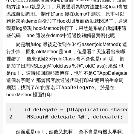
類方法 load就是入口， 只要聲明為類方法並起名load會被
系統自動調用。 制作好ane 後在demo中測試，原本可以
跑起來的demo自從加了HookUtil反而啟動就閃退了，通過
觀察log發現 hookMethod執行了，果然是系統自動調用這
些代碼， ane 還沒在demo中通過按鈕觸發實例化呢
於是增加log 最後定位到在34行assert(oldMethod); 這
行掛掉，原來 oldMethod是null ，但是看半天沒看出來哪
裡錯了， 後來懷疑25行oldClass 會不會也是null 呢， 於
是加了日志NSLog(@"oldclass %@", oldClass); 果然 也
是null ， 這時候回顧那篇博客，也許不是CTAppDelegate
這個名字呢？ 那篇博客說通過代碼打印Air應用的生命周
CTAppDelegate。
期類，找到了Air的類名
於是在
hookMethod裡面打印
1    id delegate = [UIApplication sharedAp
2     NSLog(@"delegate %@", delegate);
然而還是null ，然後又想啊， 會不會是時機太早啊。