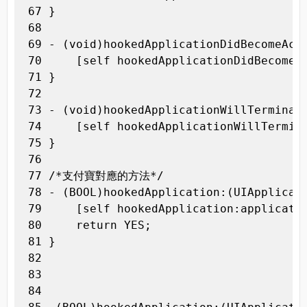
 67 }

 68 

 69 - (void)hookedApplicationDidBecomeActi
 70     [self hookedApplicationDidBecomeAc
 71 }

 72 

 73 - (void)hookedApplicationWillTerminate
 74     [self hookedApplicationWillTermina
 75 }

 76 

 77 /*支付寶對應的方法*/

 78 - (BOOL)hookedApplication:(UIApplicat
 79     [self hookedApplication:applicatio
 80     return YES;

 81 }

 82 

 83 

 84 
