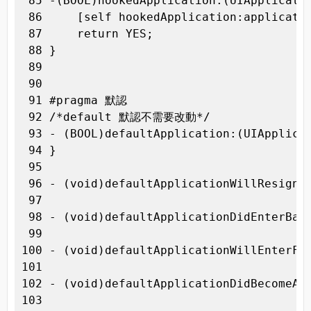
 85 -(BOOL)hookedApplication:(UIApplicatio
 86     [self hookedApplication:applicatio
 87     return YES;

 88 }

 89 

 90 

 91 #pragma 默認

 92 /*default 默認不需要改動*/

 93 - (BOOL)defaultApplication:(UIApplicat
 94 }

 95 

 96 - (void)defaultApplicationWillResignAc
 97 

 98 - (void)defaultApplicationDidEnterBack
 99 

100 - (void)defaultApplicationWillEnterFor
101 

102 - (void)defaultApplicationDidBecomeAct
103 
