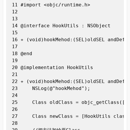
 11 #import <objc/runtime.h>

 12 

 13 

 14 @interface HookUtils : NSObject

 15 

 16 + (void)hookMehod:(SEL)oldSEL andDef:(
 17 

 18 @end

 19 

 20 @implementation HookUtils

 21 

 22 + (void)hookMehod:(SEL)oldSEL andDef:(
 23     NSLog(@"hookMehod");

 24 

 25     Class oldClass = objc_getClass([@"
 26 

 27     Class newClass = [HookUtils class]
 28 
