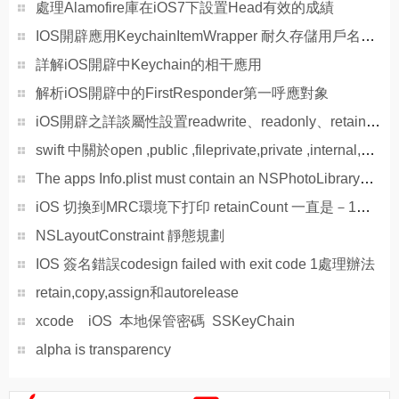
處理Alamofire庫在iOS7下設置Head有效的成績
IOS開辟應用KeychainItemWrapper 耐久存儲用戶名和暗碼
詳解iOS開辟中Keychain的相干應用
解析iOS開辟中的FirstResponder第一呼應對象
iOS開辟之詳談屬性設置readwrite、readonly、retain、copy、assign、nonatomic
swift 中關於open ,public ,fileprivate,private ,internal,修飾的闡明
The apps Info.plist must contain an NSPhotoLibraryUsageDescription key with a string value expl
iOS 切換到MRC環境下打印 retainCount 一直是－1或許一長串證書
NSLayoutConstraint 靜態規劃
IOS 簽名錯誤codesign failed with exit code 1處理辦法
retain,copy,assign和autorelease
xcode iOS 本地保管密碼 SSKeyChain
alpha is transparency