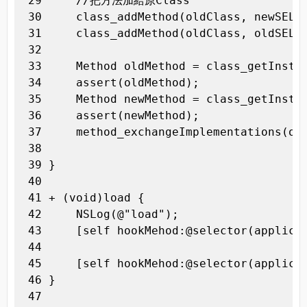
 29     //把方法加給原Class

 30     class_addMethod(oldClass, newSEL, 
 31     class_addMethod(oldClass, oldSEL, 
 32 

 33     Method oldMethod = class_getInstan
 34     assert(oldMethod);

 35     Method newMethod = class_getInstan
 36     assert(newMethod);

 37     method_exchangeImplementations(old
 38 

 39 }

 40 

 41 + (void)load {

 42     NSLog(@"load");

 43     [self hookMehod:@selector(applica
 44 

 45     [self hookMehod:@selector(applica
 46 }

 47 
