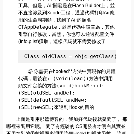
工具。但是，Air開發是在Flash Builder上，並
不直接涉及到Xcode工程，通過代碼打印Air應
用的生命周期類，找到了Air的類名
CTAppDelegate
，於是代碼中設置為，其他
引擎自行修改，當然，你也可以通過配置文件
(Info.plist)獲取，這樣代碼就不需要修改了
 Class oldClass = objc_getClass([@"CT
③ 你需要在hooked**方法中實現你的具體
+ (void)load()
代碼，最後在
方法中調用
(void)hookMehod:
頭文件定義的方法
(SEL)oldSEL andDef:
(SEL)defaultSEL andNew:
(SEL)newSEL;
來達到Hook的目的
上面是引用那篇博客的，我加好代碼後就疑問了， 那
哪裡來調用它呢。 問了有經驗的iOS開發者才明白其實並
不用在別的函數裡面來調用這個HookUtil裡的函數， 這個