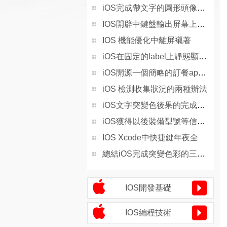
iOS完成帶文字的圓形頭像後果
IOS開辟中鍵盤輸出屏幕上移的處理辦法
IOS 機能優化中離屏襯著
iOS在固定的label上靜態顯示一切文字
iOS開源一個簡略的訂餐app UI框架
iOS 檢測收集狀況的兩種辦法
iOS文字突變色後果的完成辦法
iOS獲得以後裝備型號等信息(全)包括iPhone7和iPhone7P
IOS Xcode中快捷鍵年夜全
總結iOS完成突變色彩的三種辦法
IOS開發基礎
IOS編程技術