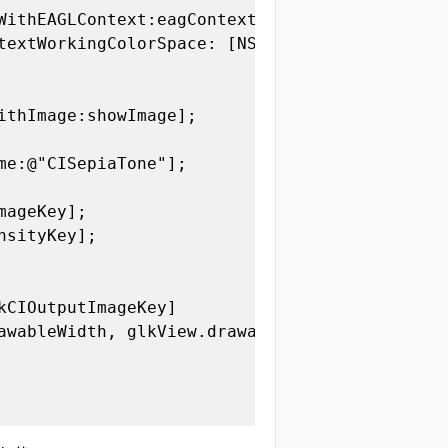
WithEAGLContext:eagContext

textWorkingColorSpace: [NSNull null]}];

ithImage:showImage];

me:@"CISepiaTone"];

ageKey];

sityKey];

CIOutputImageKey]

awableWidth, glkView.drawableHeight)
