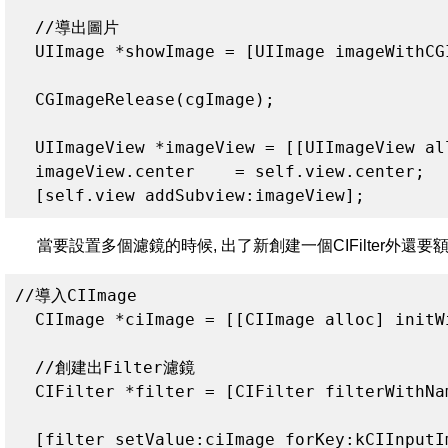
  //導出圖片

  UIImage *showImage = [UIImage imageWithCGI
  CGImageRelease(cgImage);

  UIImageView *imageView = [[UIImageView al
  imageView.center    = self.view.center;

  [self.view addSubview:imageView];
當要設置多個濾鏡的時候, 出了新創建一個CIFilter外還要額外設定
//導入CIImage

  CIImage *ciImage = [[CIImage alloc] initW
  //創建出Filter濾鏡

  CIFilter *filter = [CIFilter filterWithNa
  [filter setValue:ciImage forKey:kCIInputIm