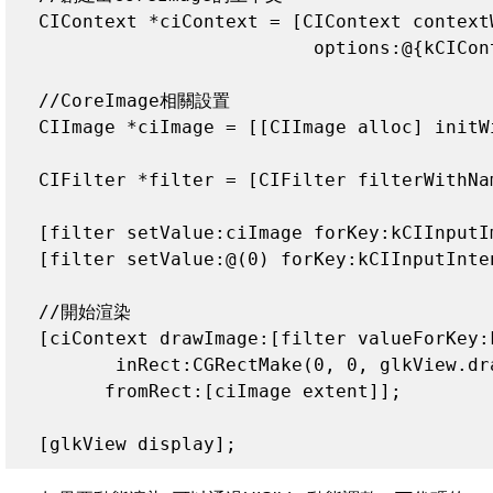
  CIContext *ciContext = [CIContext context
                           options:@{kCICon
  //CoreImage相關設置

  CIImage *ciImage = [[CIImage alloc] initW
  CIFilter *filter = [CIFilter filterWithNa
  [filter setValue:ciImage forKey:kCIInputIm
  [filter setValue:@(0) forKey:kCIInputInten
  //開始渲染

  [ciContext drawImage:[filter valueForKey:k
         inRect:CGRectMake(0, 0, glkView.dr
        fromRect:[ciImage extent]];

  [glkView display];