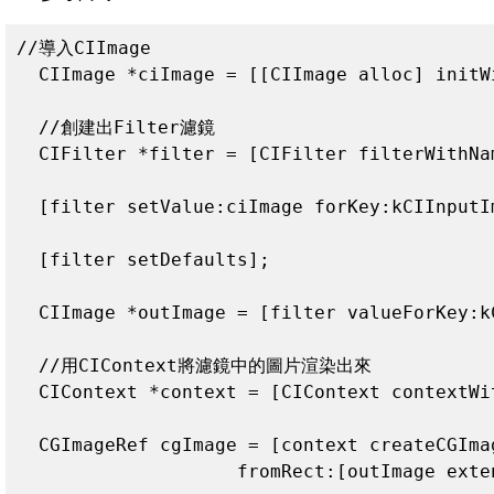
//導入CIImage

  CIImage *ciImage = [[CIImage alloc] initW
  //創建出Filter濾鏡

  CIFilter *filter = [CIFilter filterWithNa
  [filter setValue:ciImage forKey:kCIInputIm
  [filter setDefaults];

  CIImage *outImage = [filter valueForKey:kC
  //用CIContext將濾鏡中的圖片渲染出來

  CIContext *context = [CIContext contextWit
  CGImageRef cgImage = [context createCGImag
                    fromRect:[outImage exten