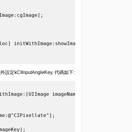
mage:cgImage];

loc] initWithImage:showImage];

kCIInputAngleKey, 代碼如下:
ithImage:[UIImage imageNamed:@"hua.jpeg"]];

me:@"CIPixellate"];

ageKey];
