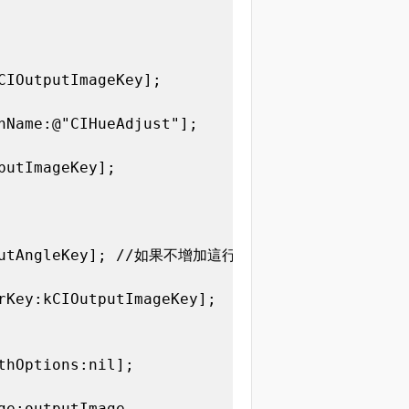
IOutputImageKey];

hName:@"CIHueAdjust"];

utImageKey];

CIInputAngleKey]; //如果不增加這行新增的濾鏡不會生效

rKey:kCIOutputImageKey];

hOptions:nil]; 

e:outputImage
