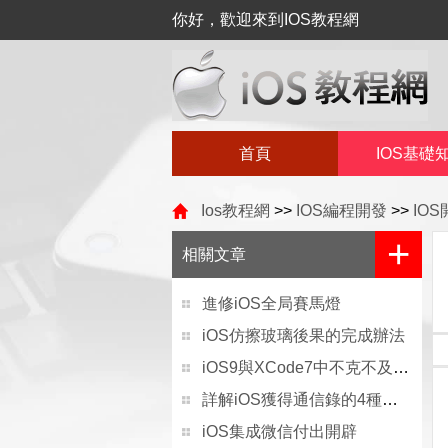
你好，歡迎來到IOS教程網
首頁
IOS基礎
Ios教程網
>>
IOS編程開發
>>
IO
+
相關文章
進修iOS全局賽馬燈
iOS仿擦玻璃後果的完成辦法
iOS9與XCode7中不克不及應用http銜接的疾速處理方法
詳解iOS獲得通信錄的4種方法
iOS集成微信付出開辟