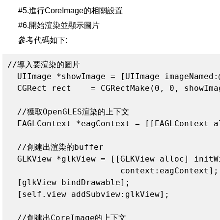
#5.進行CoreImage的相關設置
#6.開始渲染並顯示圖片
參考代碼如下:
//導入要渲染的圖片

  UIImage *showImage = [UIImage imageNamed:@
  CGRect rect    = CGRectMake(0, 0, showIma
  //獲取OpenGLES渲染的上下文

  EAGLContext *eagContext = [[EAGLContext a
  //創建出渲染的buffer

  GLKView *glkView = [[GLKView alloc] initWi
                       context:eagContext];

  [glkView bindDrawable];

  [self.view addSubview:glkView];

  //創建出CoreImage的上下文
