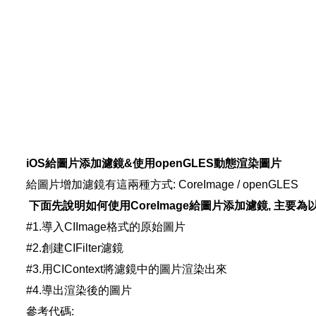
iOS給圖片添加濾鏡&使用openGLES動態渲染圖片
給圖片增加濾鏡有這兩種方式: CoreImage / openGLES
下面先說明如何使用CoreImage給圖片添加濾鏡, 主要為
#1.導入CIImage格式的原始圖片
#2.創建CIFilter濾鏡
#3.用CIContext將濾鏡中的圖片渲染出來
#4.導出渲染後的圖片
參考代碼: