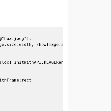
"hua.jpeg"];

ge.size.width, showImage.size.height);

lloc] initWithAPI:kEAGLRenderingAPIOpenGLES2];
thFrame:rect
