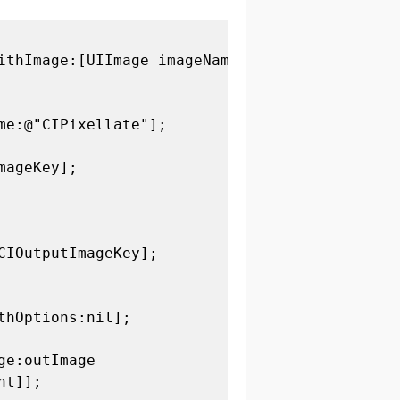
ithImage:[UIImage imageNamed:@"hua"]];

me:@"CIPixellate"];

ageKey];

IOutputImageKey];

hOptions:nil];

e:outImage

t]];
