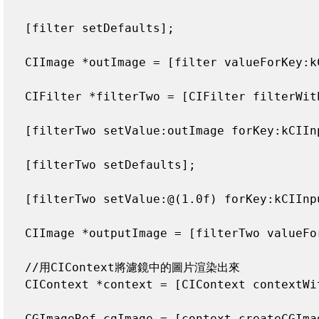
  [filter setDefaults];

  CIImage *outImage = [filter valueForKey:kC
  CIFilter *filterTwo = [CIFilter filterWit
  [filterTwo setValue:outImage forKey:kCIInp
  [filterTwo setDefaults];

  [filterTwo setValue:@(1.0f) forKey:k
  CIImage *outputImage = [filterTwo valueFo
  //用CIContext將濾鏡中的圖片渲染出來

  CIContext *context = [CIContext contextWit
  CGImageRef cgImage = [context createCGImag