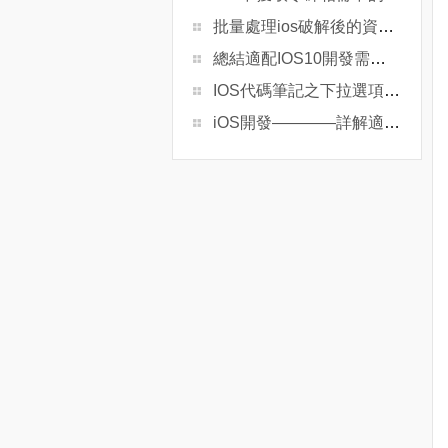
批量處理ios破解後的資源文件為android所用
總結適配IOS10開發需求留意的問題
IOS代碼筆記之下拉選項cell
iOS開發————詳解適配iOS10問題