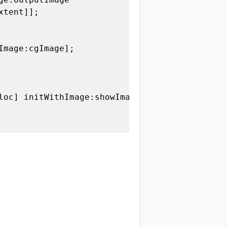
tent]];

mage:cgImage];

loc] initWithImage:showImage];
