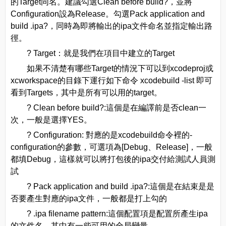
的Target同名。建議勾選Clean before build?，並將
Configuration設為Release。勾選Pack application and
build .ipa?，同時為即將輸出的ipa文件命名並指定輸出路
徑。
? Target：就是我們在項目中建立的Target
如果不清楚有哪些Target的情況下可以到xcodeproj或
xcworkspace的目錄下運行如下命令 xcodebuild -list 即可
看到Targets，其中是所有可以用的target。
? Clean before build?:這個是在編譯前是否clean一
次，一般是選擇YES。
? Configuration: 對應的是xcodebuild命令裡的-
configuration的參數，可選項為[Debug、Release]，一般
都填Debug，這樣就可以將打包後的ipa交付給測試人員測
試
? Pack application and build .ipa?:這個是在結束是是
否要產生對應的ipa文件，一般都是打上勾的
? .ipa filename pattern:這個配置項是配置所產生ipa
的文件名，其中有一些可用的全局變量