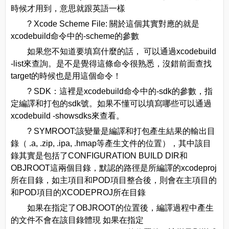
時候才用到，意思就跟英語一樣
? Xcode Scheme File: 關於這個其實對應的就是
xcodebuild命令中的-scheme的參數
如果您不知道要填寫什麼的話， 可以通過xcodebuild
-list來查詢。是不是覺得這條命令很熟悉，沒錯前面查找
target的時候也是用這個命令！
? SDK：這裡是xcodebuild命令中的-sdk的參數，指
定編譯和打包的sdk號。如果不懂可以填寫哪些可以通過
xcodebuild -showsdks來查看。
? SYMROOT:該變量是編譯和打包產生結果的輸出目
錄（ .a, .zip, .ipa, .hmap等產生文件的位置），其中該目
錄其實是包括了CONFIGURATION BUILD DIR和
OBJROOT這兩個目錄，默認的路徑是所編譯的xcodeproj
所在目錄，如主項目和POD項目整合後，則會在主項目的
和POD項目的XCODEPROJ所在目錄
如果在指定了OBJROOT的位置後，編譯過程中產生
的文件不會在該目錄體現 如果在指定