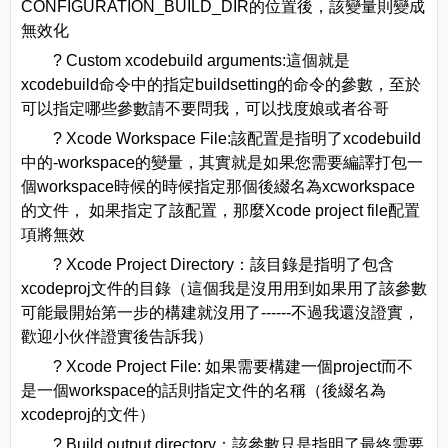
CONFIGURATION_BUILD_DIR的位置後，該變量則變成
無效化
? Custom xcodebuild arguments:這個就是
xcodebuild命令中的指定buildsetting的命令的參數，至於
可以指定哪些參數請不要問我，可以找度娘或者谷哥
? Xcode Workspace File:該配置是指明了xcodebuild
中的-workspace的變量，其實就是如果您需要編譯打包一
個workspace時候的時候指定那個後綴名為xcworkspace
的文件， 如果指定了該配置，那麼Xcode project file配置
項將無效
? Xcode Project Directory：該目錄是指明了包含
xcodeproj文件的目錄（這個我是沒用用到如果用了該參數
可能最開始第一步的構建就沒用了------不過我還沒證實，
歡迎小伙伴證實後告訴我）
? Xcode Project File: 如果需要構建一個project而不
是一個workspace的話則指定文件的名稱（後綴名為
xcodeproj的文件）
? Build output directory：該參數只是指明了最終需要