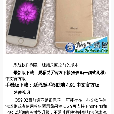
系統軟件問題，建議刷回之前的版本;
最新版下載：
愛思助手
官方下載(全自動一鍵式刷機)
中文官方版
手機版下載：
愛思助手
移動端 4.91 中文官方版
延伸說明：
IOS9.02目前還不是很完善， 可能存在一些文軟件無
法識別或者使用報錯問題蘋果稱iOS 9可支持iPhone 4s和
iPad 2這類的舊機型升級，不過其硬件性能卻無法保證流