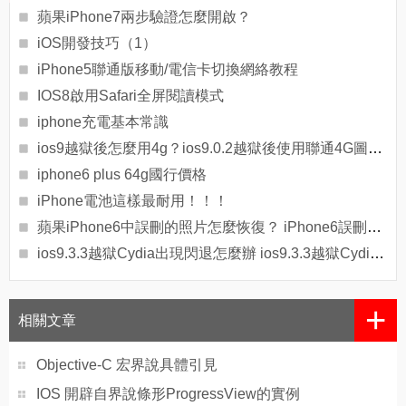
蘋果iPhone7兩步驗證怎麼開啟？
iOS開發技巧（1）
iPhone5聯通版移動/電信卡切換網絡教程
IOS8啟用Safari全屏閱讀模式
iphone充電基本常識
ios9越獄後怎麼用4g？ios9.0.2越獄後使用聯通4G圖文教程
iphone6 plus 64g國行價格
iPhone電池這樣最耐用！！！
蘋果iPhone6中誤刪的照片怎麼恢復？ iPhone6誤刪照片恢復方法[圖]
ios9.3.3越獄Cydia出現閃退怎麼辦 ios9.3.3越獄Cydia閃退插件失效怎麼辦
+
相關文章
Objective-C 宏界說具體引見
IOS 開辟自界說條形ProgressView的實例