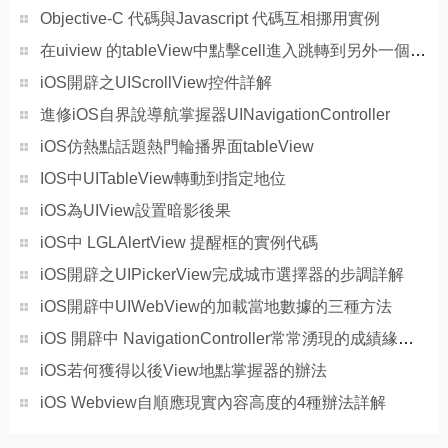
Objective-C 代碼與Javascript 代碼互相挪用實例
在uiview 的tableView中點擊cell進入跳轉到另外一個界面的完成辦法
iOS開辟之UIScrollView控件詳解
進修iOS自界說導航掌握器UINavigationController
iOS仿熱點話題熱門輪播界面tableView
IOS中UITableView轉動到指定地位
iOS為UIView設置暗影後果
iOS中 LGLAlertView 提醒框的實例代碼
iOS開辟之UIPickerView完成城市選擇器的步調詳解
iOS開辟中UIWebView的加載當地數據的三種方法
iOS 開辟中 NavigationController常常湧現的成績緣由剖析
iOS若何獲得以後View地點掌握器的辦法
iOS Webview自順應現實內容高度的4種辦法詳解