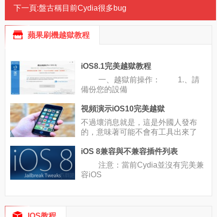
下一頁:
盤古稱目前Cydia很多bug
蘋果刷機越獄教程
iOS8.1完美越獄教程
一、越獄前操作： 1.、請
備份您的設備
視頻演示iOS10完美越獄
不過壞消息就是，這是外國人發布
的，意味著可能不會有工具出來了
iOS 8兼容與不兼容插件列表
注意：當前Cydia並沒有完美兼
容iOS
IOS教程