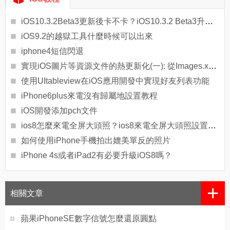
iOS10.3.2Beta3更新後卡不卡？iOS10.3.2 Beta3升級耗電嗎[圖]
iOS9.2的越獄工具什麼時候可以出來
iphone4短信閃退
實現iOS圖片等資源文件的熱更新化(一): 從Images.xcassets導出合適的圖片
使用UItableview在iOS應用開發中實現好友列表功能
iPhone6plus來電沒有歸屬地設置教程
iOS開發添加pch文件
ios8怎麼來電全屏大頭照？ios8來電全屏大頭照設置教程
如何使用iPhone手機拍出媲美單反的照片
iPhone 4s或者iPad2有必要升級iOS8嗎？
+
相關文章
蘋果iPhoneSE數字信號怎麼還原圓點