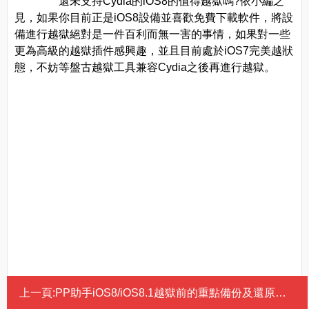
還未支持Cydia的iOS8的值得越獄嗎?依小編之
見，如果你目前正是iOS8設備並喜歡免費下載軟件，將設
備進行越獄絕對是一件百利而無一害的事情，如果對一些
更為高級的越獄插件感興趣，並且目前處於iOS7完美越狀
態，不妨等盤古越獄工具兼容Cydia之後再進行越獄。
上一頁:
PP助手iOS8/iOS8.1越獄前的重點備份及還原重要資料教程