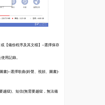
】或【備份程序及其文檔】--選擇保存
使用記錄。
書)--選擇歌曲(鈴聲、視頻、圖書)-
(需要越獄)、短信(無需要越獄，無法備