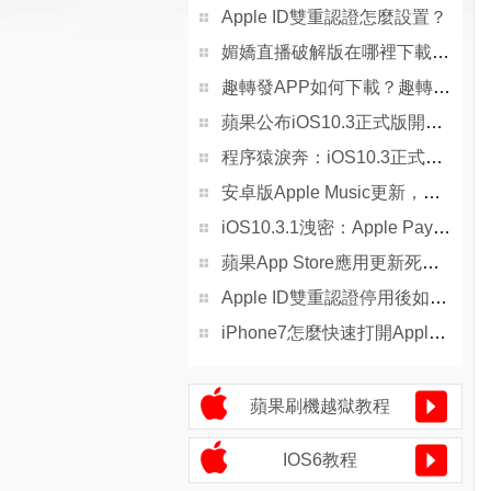
Apple ID雙重認證怎麼設置？
媚嬌直播破解版在哪裡下載？媚嬌直播APP官網下載地址[圖]
趣轉發APP如何下載？趣轉發官方下載地址介紹[多圖]
蘋果公布iOS10.3正式版開發者回復應用評論細節：可在App內評分
程序猿淚奔：iOS10.3正式版終於支持開發者回復App Store評論（附教程）
安卓版Apple Music更新，換上iOS10風格
iOS10.3.1洩密：Apple Pay或將支持綁定國內公交卡
蘋果App Store應用更新死循環怎麼解決
Apple ID雙重認證停用後如何快速恢復賬號
iPhone7怎麼快速打開Apple Pay
蘋果刷機越獄教程
IOS6教程