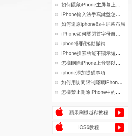
如何隱藏iPhone主屏幕上的iTunes Store應用
iPhone輸入法手寫鍵盤怎麼刪除
如何還原iphone6s主屏幕布局
iPhone如何關閉首字母自動大寫功能
iphone關閉搖動撤銷
iPhone搜索功能不顯示短信內容怎麼解決
怎樣刪除iPhone上音樂以及整個iTunes曲庫
iphone添加提醒事項
如何用訪問限制隱藏iPhone的Safari浏覽器
怎樣禁止刪除iPhone中的應用
蘋果刷機越獄教程
IOS6教程