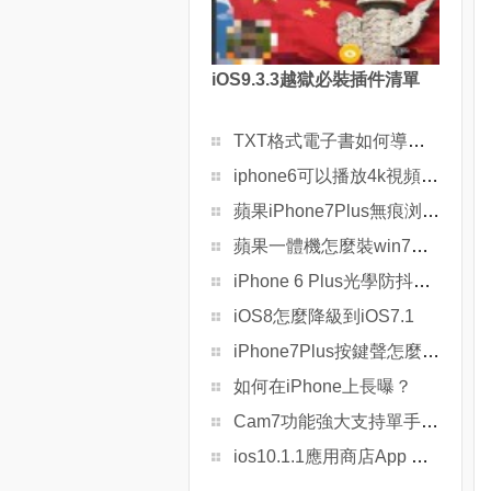
iOS9.3.3越獄必裝插件清單
TXT格式電子書如何導入蘋果設備？
iphone6可以播放4k視頻嗎？
蘋果iPhone7Plus無痕浏覽怎麼開啟
蘋果一體機怎麼裝win7系統？
iPhone 6 Plus光學防抖惹禍
iOS8怎麼降級到iOS7.1
iPhone7Plus按鍵聲怎麼關閉
如何在iPhone上長曝？
Cam7功能強大支持單手手勢操作的拍照應用
ios10.1.1應用商店App Store支持支付寶付款？