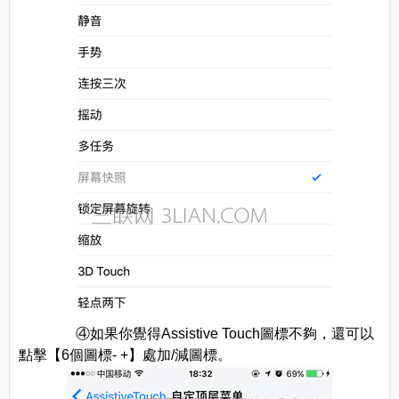
④如果你覺得Assistive Touch圖標不夠，還可以
點擊【6個圖標- +】處加/減圖標。