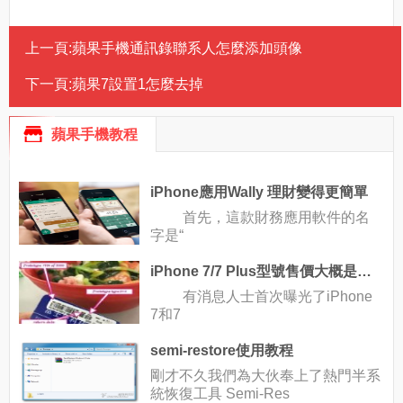
上一頁:
蘋果手機通訊錄聯系人怎麼添加頭像
下一頁:
蘋果7設置1怎麼去掉
蘋果手機教程
iPhone應用Wally 理財變得更簡單
首先，這款財務應用軟件的名
字是“
iPhone 7/7 Plus型號售價大概是多少
有消息人士首次曝光了iPhone
7和7
semi-restore使用教程
剛才不久我們為大伙奉上了熱門半系
統恢復工具 Semi-Res