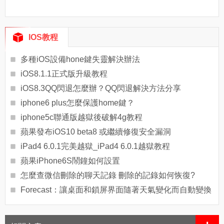
IOS教程
多種iOS設備hone鍵失靈解決辦法
iOS8.1.1正式版升級教程
iOS8.3QQ閃退怎麼辦？QQ閃退解決方法分享
iphone6 plus怎麼保護home鍵？
iphone5c聯通版越獄後破解4g教程
蘋果發布iOS10 beta8 或繼續修復安全漏洞
iPad4 6.0.1完美越獄_iPad4 6.0.1越獄教程
蘋果iPhone6S鬧鐘如何設置
怎麼查微信刪除的聊天記錄 刪除的記錄如何恢復?
Forecast：讓桌面和鎖屏界面隨著天氣變化而自動變換