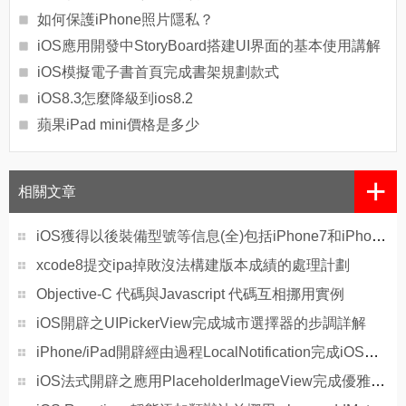
如何保護iPhone照片隱私？
iOS應用開發中StoryBoard搭建UI界面的基本使用講解
iOS模擬電子書首頁完成書架規劃款式
iOS8.3怎麼降級到ios8.2
蘋果iPad mini價格是多少
+
相關文章
iOS獲得以後裝備型號等信息(全)包括iPhone7和iPhone7P
xcode8提交ipa掉敗沒法構建版本成績的處理計劃
Objective-C 代碼與Javascript 代碼互相挪用實例
iOS開辟之UIPickerView完成城市選擇器的步調詳解
iPhone/iPad開辟經由過程LocalNotification完成iOS准時當地推送功效
iOS法式開辟之應用PlaceholderImageView完成優雅的圖片加載後果