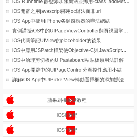
iOS Runntime 靜態添加類辦法並挪用-class_addMethod
iOS開辟之用javascript挪用oc辦法而非url
iOS App中挪用iPhone各類感應器的辦法總結
實例講授iOS中的UIPageViewController翻頁視圖掌握器
IOS代碼筆記UIView的placeholder的後果
iOS中應用JSPatch框架使Objective-C與JavaScript代碼交互
iOS中治理剪切板的UIPasteboard粘貼板類用法詳解
iOS App開辟中的UIPageControl分頁控件應用小結
詳解iOS App中UIPickerView轉動選擇欄的添加辦法
蘋果刷機越獄教程
IOS6教程
IOS7教程