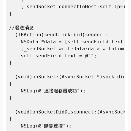
    [_sendSocket connectToHost:self.ipFiel
}

//發送消息

- (IBAction)sendClick:(id)sender {

    NSData *data = [self.sendField.text da
    [_sendSocket writeData:data withTimeou
    self.sendField.text = @"";

}

- (void)onSocket:(AsyncSocket *)sock didCo
{

    NSLog(@"連接服務器成功");

}

- (void)onSocketDidDisconnect:(AsyncSocket
{

    NSLog(@"斷開連接");
