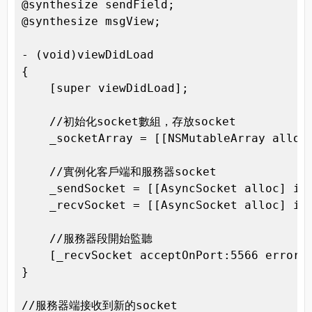
@synthesize sendField;

@synthesize msgView;

- (void)viewDidLoad

{

    [super viewDidLoad];

    //初始化socket數組，存放socket

    _socketArray = [[NSMutableArray alloc]
    //實例化客戶端和服務器socket

    _sendSocket = [[AsyncSocket alloc] ini
    _recvSocket = [[AsyncSocket alloc] ini
    //服務器段開始監聽

    [_recvSocket acceptOnPort:5566 error:n
}

//服務器端接收到新的socket
