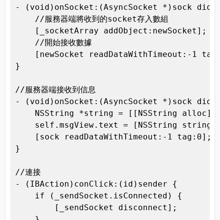
- (void)onSocket:(AsyncSocket *)sock didAc
    //服務器端將收到的socket存入數組

    [_socketArray addObject:newSocket];

    //開始接收數據

    [newSocket readDataWithTimeout:-1 tag:
}

//服務器端接收到信息

- (void)onSocket:(AsyncSocket *)sock didRe
    NSString *string = [[NSString alloc] i
    self.msgView.text = [NSString stringWi
    [sock readDataWithTimeout:-1 tag:0];/
}

//連接

- (IBAction)conClick:(id)sender {

    if (_sendSocket.isConnected) {

        [_sendSocket disconnect];

    }
