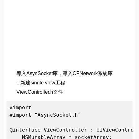
導入AsynSocket庫，導入CFNetwork系統庫
1.新建single view工程
ViewController.h文件
#import 
#import "AsyncSocket.h"

@interface ViewController : UIViewControll
    NSMutableArray *_socketArray;
