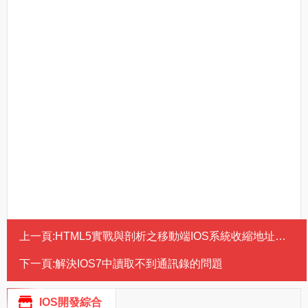
上一頁:
HTML5實戰與剖析之移動端IOS系統收縮地址導航欄功能
下一頁:
解決IOS7中讀取不到通訊錄的問題
IOS開發綜合