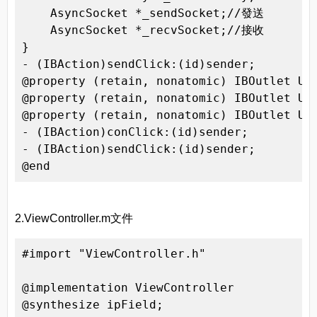
    AsyncSocket *_sendSocket;//發送

    AsyncSocket *_recvSocket;//接收

}

- (IBAction)sendClick:(id)sender;

@property (retain, nonatomic) IBOutlet UIT
@property (retain, nonatomic) IBOutlet UIT
@property (retain, nonatomic) IBOutlet UIT
- (IBAction)conClick:(id)sender;

- (IBAction)sendClick:(id)sender;

@end
2.ViewController.m文件
#import "ViewController.h"

@implementation ViewController

@synthesize ipField;
