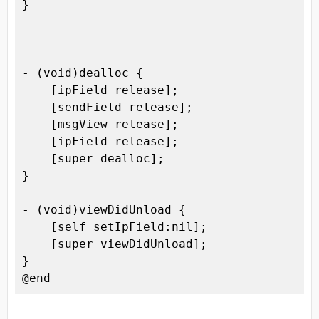
}

- (void)dealloc {

    [ipField release];

    [sendField release];

    [msgView release];

    [ipField release];

    [super dealloc];

}

- (void)viewDidUnload {

    [self setIpField:nil];

    [super viewDidUnload];

}

@end