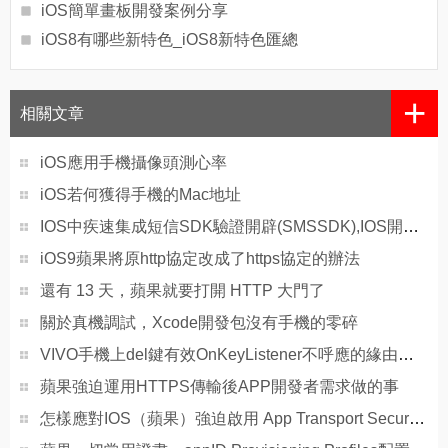
iOS簡單畫板開發案例分享
iOS8有哪些新特色_iOS8新特色匯總
+
相關文章
iOS應用手機攝像頭測心率
iOS若何獲得手機的Mac地址
IOS中疾速集成短信SDK驗證開辟(SMSSDK),IOS開辟中若何設置手機短信驗證碼
iOS9蘋果將原http協定改成了https協定的辦法
還有 13 天，蘋果就要打開 HTTP 大門了
關於真機調試，Xcode開發包沒有手機的零碎
VIVO手機上del鍵有效OnKeyListener不呼應的緣由及處理辦法
蘋果強迫運用HTTPS傳輸後APP開發者需求做的事
怎樣應對IOS（蘋果）強迫啟用 App Transport Security(ATS)平安功用