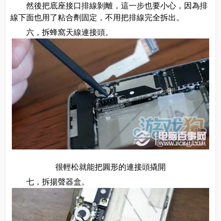
然後把底座接口排線剝離，這一步也要小心，因為排
線下面也用了粘合劑固定，不用把排線完全拆出。
六，拆蜂窩天線連接頭。
很輕松就能把圓形的連接頭撬開
七，拆揚聲器盒。