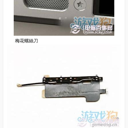
梅花螺絲刀