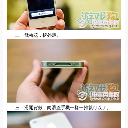
二，戳梅花，拆外殼。
三，滑開背殼，向滑蓋手機一樣一推就可以了。