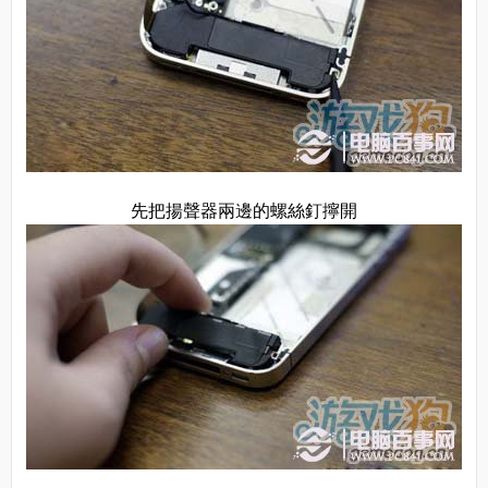
先把揚聲器兩邊的螺絲釘擰開