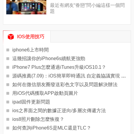
最近有網友“眷戀”問小編這樣一個問
題
IOS使用技巧
iphone6上市時間
這幾招讓你的iPhone6s續航更強勁
iPhone7 Plus怎麼通過iTunes升級iOS10.1？
源碼推薦(7.09)：iOS簡單即時通訊 自定義協議實現 了解傳輸基本原理，仿陌陌的可滑動Segment
如何在微信朋友圈發送彩色文字以及問題解決辦法
用iOS代碼獲取APP啟動頁圖片
ipad固件更新問題
ios之界面之間的數據正逆向/多層次傳遞方法
ios8照片刪除怎麼恢復？
如何查詢iPhone6S是MLC還是TLC？