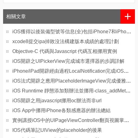
+
相關文章
iOS獲得以後裝備型號等信息(全)包括iPhone7和iPhone7P
xcode8提交ipa掉敗沒法構建版本成績的處理計劃
Objective-C 代碼與Javascript 代碼互相挪用實例
iOS開辟之UIPickerView完成城市選擇器的步調詳解
iPhone/iPad開辟經由過程LocalNotification完成iOS准時當地推送功效
iOS法式開辟之應用PlaceholderImageView完成優雅的圖片加載後果
iOS Runntime 靜態添加類辦法並挪用-class_addMethod
iOS開辟之用javascript挪用oc辦法而非url
iOS App中挪用iPhone各類感應器的辦法總結
實例講授iOS中的UIPageViewController翻頁視圖掌握器
IOS代碼筆記UIView的placeholder的後果