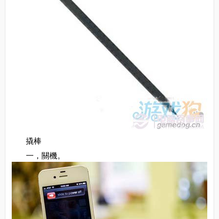
撬棒
一，關機。