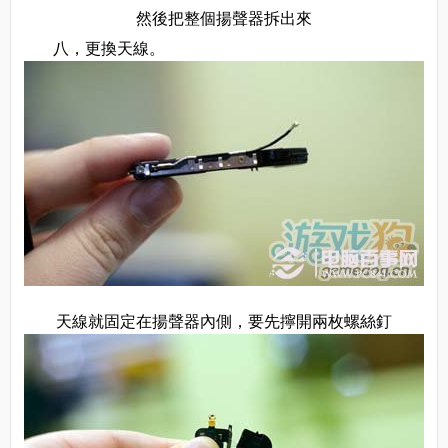
然後把整個揚聲器拆出來
八，更換天線。
天線就固定在揚聲器內側，要先擰開兩枚螺絲釘