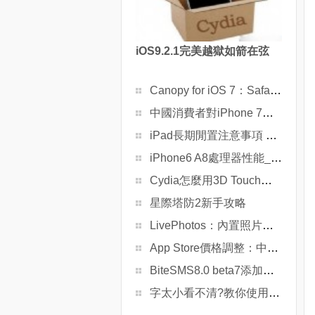
iOS9.2.1完美越獄如箭在弦
Canopy for iOS 7：Safari浏覽器功能強化插件
中國消費者對iPhone 7的興趣並不高？蘋果怎麼辦
iPad長期閒置注意事項 電池保護是關鍵
iPhone6 A8處理器性能_iPhone6 A8處理器性能如何
Cydia怎麼用3D Touch功能？iOS9越獄插件Tactful操作方法
星際塔防2新手攻略
LivePhotos：內置照片圖標滾動播放相冊內的照片
App Store價格調整：中國區無影響
BiteSMS8.0 beta7添加支持iPhone5s
字太小看不清?教你使用「縮放」功能視覺輔助