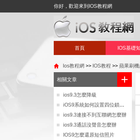
你好，歡迎來到IOS教程網
首頁
IOS基礎
Ios教程網
>>
IOS教程
>>
蘋果刷機
+
相關文章
ios9.3怎麼降級
iOS9系統如何設置四位鎖屏密碼？
ios9.3連接不到互聯網怎麼辦
ios9.3通話沒聲音怎麼辦
IOS9怎麼還原短信照片