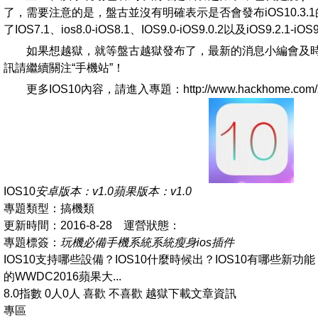
了，需要注意的是，盤古並沒有明確表示是否會發布iOS10.3
了IOS7.1、ios8.0-iOS8.1、IOS9.0-iOS9.0.2以及iOS9.2.1-
如果想越獄，就等盤古越獄發布了，最新的消息小編會及
訊請繼續關注“手機站”！
更多IOS10內容，請進入專題：http://www.hackhome.com/zt
IOS10
安卓版本：v1.0
蘋果版本：v1.0
專題類型：搞機類
更新時間：2016-8-28 運營狀態：
專題標簽：
玩機必備
手機系統
系統瘦身
ios插件
IOS10支持哪些設備？IOS10什麼時候出？IOS10有哪些新功
的WWDC2016蘋果大...
8.0指數 0人0人 喜歡 不喜歡 越獄下載文章資訊
專區