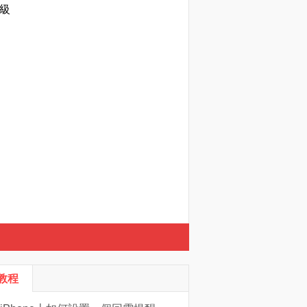
降級
S教程