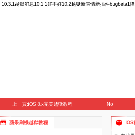
10.3.1越獄消息
10.1.1好不好
10.2越獄
新表情
新插件
bug
beta1
上一頁:
iOS 8.x完美越獄教程
No
蘋果刷機越獄教程
IO