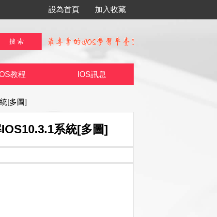
設為首頁
加入收藏
IOS教程
IOS訊息
統[多圖]
OS10.3.1系統[多圖]