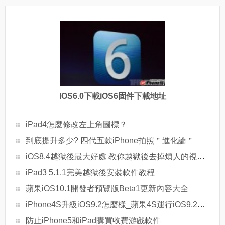
IOS6.0下載iOS6固件下載地址
iPad4怎麼修改左上角圖標？
到底提升多少? 四代五款iPhone拍照＂進化論＂
iOS8.4越獄後最大好處 教你越獄後去掉煩人的視頻廣告教程
iPad3 5.1.1完美越獄後安裝軟件教程
蘋果iOS10.1開發者預覽版Beta1更新內容大全
iPhone4S升級iOS9.2怎麼樣_蘋果4S運行iOS9.2正式版卡嗎
防止iPhone5和iPad購買收費游戲軟件