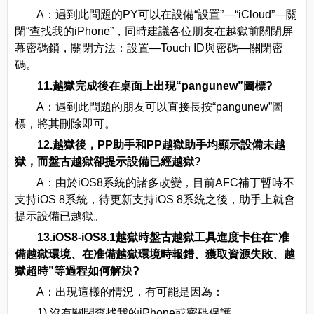
A：遇到此問題的PY可以在設備“設置”—“iCloud”—關
閉“查找我的iPhone”，同時建議各位朋友在越獄前關閉屏
幕密碼鎖，關閉方法：設置—Touch ID與密碼—關閉密
碼。
11.越獄完成後在桌面上出現“pangunew”圖標?
A：遇到此問題的朋友可以直接長按“pangunew”圖
標，將其刪除即可。
12.越獄後，PP助手和PP越獄助手均顯示設備未越
獄，而盤古越獄卻提示設備已經越獄?
A：由於iOS8系統的諸多改變，目前AFC補丁暫時不
支持iOS 8系統，待更新支持iOS 8系統之後，助手上就會
提示設備已越獄。
13.iOS8-iOS8.1越獄時盤古越獄工具進度卡住在“准
備越獄環境、在准備越獄環境時報錯、獲取資源失敗、越
獄超時”等過程如何解決?
A：出現這樣的情況，有可能是因為：
1).沒有關閉查找我的iPhone或密碼保護