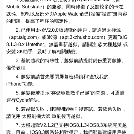
Mobile Substrate）的兼容。同時修復了反饋較多的卡在
20%、60%以及部分與Apple Watch配對設備“設置”無內容
的問題，提高了程序的穩定性。
2. 已使用太極V2.0.0版越獄的用戶，請通過太極源
（apt.taig.com）或3K源（apt.3kzhushou.com）更新TaiG
8.1.3-8.x Untether。無需重新越獄。請關注 @太極越獄 或
安裝 3K助手，及時了解相關動態。
3. 基於越獄的特殊性，越獄前請提前備份重要數據。
備份教程
4. 越獄前請首先關閉屏幕密碼鎖和“查找我的
iPhone”功能。
5. 越獄後若提示“存儲容量幾乎已滿”的問題，可通過
運行Cydia解決。
6. 若越獄失敗，建議關閉WiFi後嘗試。若依舊失敗，
請使用 太極刷機大師 重刷後再越獄。
7. 太極越獄V2.1.2已支持iOS8.1.3-iOS8.3系統完美越
獄。目前，iOS8.3版系統相對穩定，我們鄭重建議用戶使