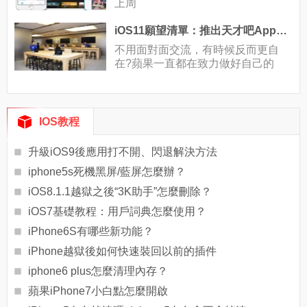
上周
iOS11願望清單：推出天才吧App你覺得如何
不用面對面交流，有時候反而更自
在?蘋果一直都在致力做好自己的
IOS教程
升級iOS9後應用打不開、閃退解決方法
iphone5s死機黑屏/藍屏怎麼辦？
iOS8.1.1越獄之後“3K助手”怎麼刪除？
iOS7基礎教程：用戶詞典怎麼使用？
iPhone6S有哪些新功能？
iPhone越獄後如何快速裝回以前的插件
iphone6 plus怎麼清理內存？
蘋果iPhone7小白點怎麼開啟