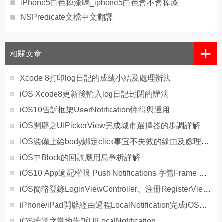
iPhone5白色掉漆嗎_iphone5白色會不會掉漆
NSPredicate文檔中文翻譯
+
相關文章
Xcode 8打印log日記的成績小結及處理辦法
iOS Xcode8更新後輸入log日記封閉的辦法
iOS10告訴框架UserNotification懂得與運用
iOS開辟之UIPickerView完成城市選擇器的步調詳解
IOS裝備上給body綁定click事宜不失效的緣由及處理方法
iOS中Block的回調應用息爭析詳解
iOS10 App適配權限 Push Notifications 字體Frame 碰到的成績
iOS簡略登錄LoginViewController、注冊RegisterViewController等功效完成辦法
iPhone/iPad開辟經由過程LocalNotification完成iOS准時當地推送功效
iOS推送之當地告訴UILocalNotification