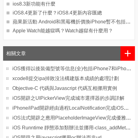
ios8.3新功能有什麼
iOS8.4更新了什麼？iOS8.4更新內容匯總
蘋果新活動 Android和黑莓機折價換iPhone暫不包括中國
Apple Watch能越獄嗎？Watch越獄有什麼用？
+
相關文章
iOS獲得以後裝備型號等信息(全)包括iPhone7和iPhone7P
xcode8提交ipa掉敗沒法構建版本成績的處理計劃
Objective-C 代碼與Javascript 代碼互相挪用實例
iOS開辟之UIPickerView完成城市選擇器的步調詳解
iPhone/iPad開辟經由過程LocalNotification完成iOS准時當地推送功效
iOS法式開辟之應用PlaceholderImageView完成優雅的圖片加載後果
iOS Runntime 靜態添加類辦法並挪用-class_addMethod
iOS開辟之用javascript挪用oc辦法而非url