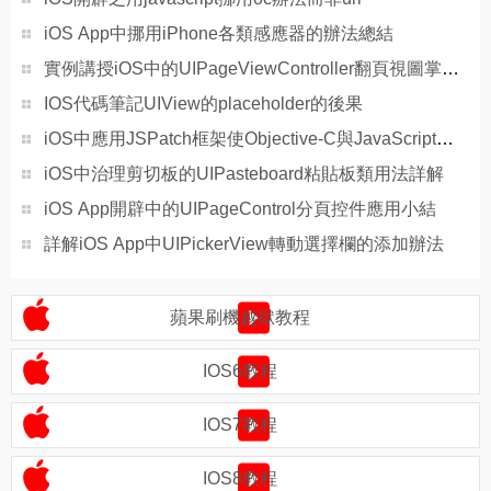
iOS App中挪用iPhone各類感應器的辦法總結
實例講授iOS中的UIPageViewController翻頁視圖掌握器
IOS代碼筆記UIView的placeholder的後果
iOS中應用JSPatch框架使Objective-C與JavaScript代碼交互
iOS中治理剪切板的UIPasteboard粘貼板類用法詳解
iOS App開辟中的UIPageControl分頁控件應用小結
詳解iOS App中UIPickerView轉動選擇欄的添加辦法
蘋果刷機越獄教程
IOS6教程
IOS7教程
IOS8教程