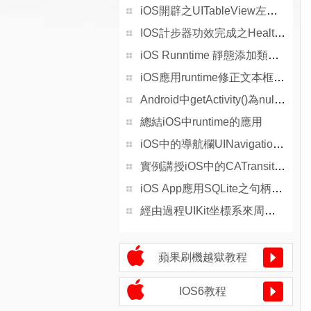
iOS開辟之UITableView左滑刪除等自界說功效
IOS計步器功效完成之Healthkit和CMPedometer
iOS Runntime 靜態添加類辦法並挪用-class_addMethod
iOS應用runtime修正文本框(TextField)的占位文字色彩
Android中getActivity()為null的處理方法
總結iOS中runtime的應用
iOS中的導航欄UINavigationBar與對象欄UIToolBar要點解析
實例講授iOS中的CATransition轉場動畫應用
iOS App應用SQLite之句柄的界說及數據庫的根本操作
經由過程UIKit坐標系來周全控制iOS中的UIScrollView組件
蘋果刷機越獄教程
IOS6教程