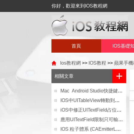
你好，歡迎來到IOS教程網
首頁
IOS基礎
Ios教程網
>>
IOS教程
>>
蘋果手機
+
相關文章
Mac Android Studio快捷鍵整頓
IOS中UITableView轉動到指定地位
iOS中修正UITextField占位符字體色彩的辦法總結
應用UITextField限制只可輸出中,英文,數字的辦法
IOS 粒子體系 (CAEmitterLayer）實例詳解