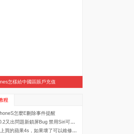
Tunes怎樣給中國區賬戶充值
S教程
PhoneS怎麼E刪除事件提醒
iOS 7.0.2又出問題新鎖屏Bug 禁用Siri可解決
在淘寶上買的蘋果4s，如果壞了可以維修嗎，可以的話到哪裡維修呢