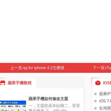
上一頁:
qq for iphone 4.2怎麼樣
下一頁:
i
蘋果手機教程
IO
蘋果i
蘋果手機如何修改主題
一，主題的基本結構二，背景
圖片修改 三，info.plis