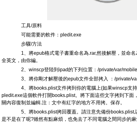
工具/原料
可能需要的軟件：pledit.exe
步驟/方法
1、將epub格式電子書重命名為.rar,然後解壓，並命名為
全英文，由你編。
2、winscp登陸到ipad的下列位置：/private/var/mobile/
3、將你剛才解壓後的epub文件全部拷入 ：/private/var/mob
4、將books.plist文件拷到你的電腦上(如果winsc
pledit.exe這個軟件打開books.plist。將下面這些文字拷到下面
關內容復制並編輯.注：文中有紅字的地方不用拷。保存。
5、將books.plist拷回覆蓋。請注意先備份books.plis
是不是在了呢?雖然有點麻煩，也免去了不同電腦之間同步的麻