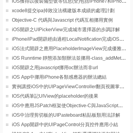
iOS獲得以後裝備型號等信息(全)包括iPhone7和iPhone7P
xcode8提交ipa掉敗沒法構建版本成績的處理計劃
Objective-C 代碼與Javascript 代碼互相挪用實例
iOS開辟之UIPickerView完成城市選擇器的步調詳解
iPhone/iPad開辟經由過程LocalNotification完成iOS准時當地推送功效
iOS法式開辟之應用PlaceholderImageView完成優雅的圖片加載後果
iOS Runntime 靜態添加類辦法並挪用-class_addMethod
iOS開辟之用javascript挪用oc辦法而非url
iOS App中挪用iPhone各類感應器的辦法總結
實例講授iOS中的UIPageViewController翻頁視圖掌握器
IOS代碼筆記UIView的placeholder的後果
iOS中應用JSPatch框架使Objective-C與JavaScript代碼交互
iOS中治理剪切板的UIPasteboard粘貼板類用法詳解
iOS App開辟中的UIPageControl分頁控件應用小結