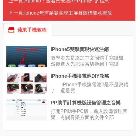
上一頁:
AppInfo：查看已安裝APP和插件的信息
下一頁:
iphone無需越獄實現主屏幕圖標隨意擺放
蘋果手機教程
iPhone5雙擊實現快速注銷
教學者先是添加中文簡體手寫鍵盤，
然後進入先把搜索切換到手寫鍵
iPhone手機換電池DIY攻略
iPhone手機換電池?是不是寫錯
了，還是買
PP助手計算機版設備管理之音樂
打開PP助手PC版，進入設備管理音
樂，有關音樂方面的文件全部