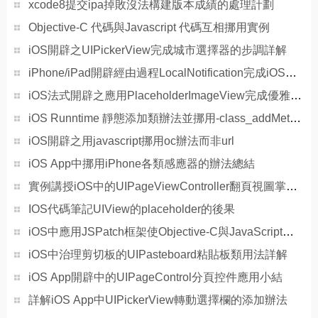
xcode8提交ipa掉敗沒法構建版本成績的處理計劃
Objective-C 代碼與Javascript 代碼互相挪用實例
iOS開辟之UIPickerView完成城市選擇器的步調詳解
iPhone/iPad開辟經由過程LocalNotification完成iOS准時當地推送功效
iOS法式開辟之應用PlaceholderImageView完成優雅的圖片加載後果
iOS Runntime 靜態添加類辦法並挪用-class_addMethod
iOS開辟之用javascript挪用oc辦法而非url
iOS App中挪用iPhone各類感應器的辦法總結
實例講授iOS中的UIPageViewController翻頁視圖掌握器
IOS代碼筆記UIView的placeholder的後果
iOS中應用JSPatch框架使Objective-C與JavaScript代碼交互
iOS中治理剪切板的UIPasteboard粘貼板類用法詳解
iOS App開辟中的UIPageControl分頁控件應用小結
詳解iOS App中UIPickerView轉動選擇欄的添加辦法