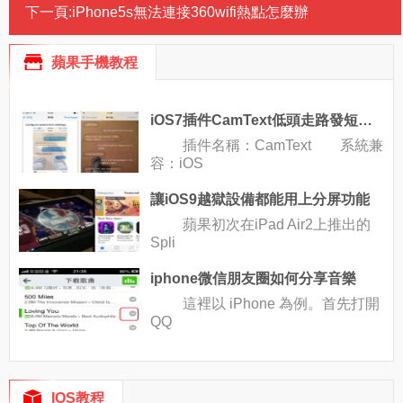
下一頁:
iPhone5s無法連接360wifi熱點怎麼辦
蘋果手機教程
iOS7插件CamText低頭走路發短信也不怕撞樹
插件名稱：CamText 系統兼
容：iOS
讓iOS9越獄設備都能用上分屏功能
蘋果初次在iPad Air2上推出的
Spli
iphone微信朋友圈如何分享音樂
這裡以 iPhone 為例。首先打開
QQ
IOS教程