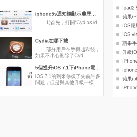
ipad
iphone5s通知欄顯示農歷插件安裝方法
蘋果iP
1)首先，打開“Cydia&rd
iOS
Cydia在哪下載
蘋果手
部分用戶在手機越獄後，
如果不小心刪除了Cyd
5個提升iOS 7.1下iPhone電池續航的技巧
ipho
iOS 7.1的到來修復了先前許多
蘋果i
問題，但是與其他升級一樣