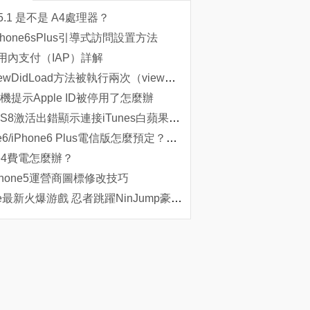
2 5.1 是不是 A4處理器？
hone6sPlus引導式訪問設置方法
應用內支付（IAP）詳解
IOS viewDidLoad方法被執行兩次（viewDidLoad和loadView方法詳解）
機提示Apple ID被停用了怎麼辦
升級iOS8激活出錯顯示連接iTunes白蘋果狀態怎麼辦？
iPhone6/iPhone6 Plus電信版怎麼預定？蘋果6/iPhone6 Plus電信版預定開啟
ne4費電怎麼辦？
phone5運營商圖標修改技巧
iPhone最新火爆游戲 忍者跳躍NinJump豪華版