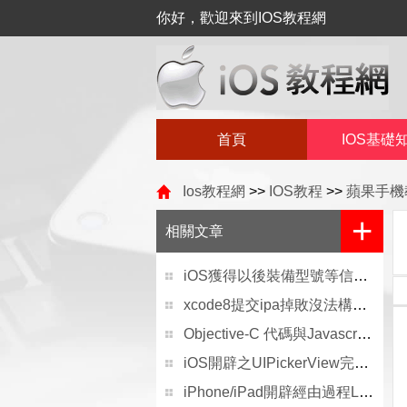
你好，歡迎來到IOS教程網
首頁
IOS基礎
Ios教程網
>>
IOS教程
>>
蘋果手機
+
相關文章
iOS獲得以後裝備型號等信息(全)包括iPhone7和iPhone7P
xcode8提交ipa掉敗沒法構建版本成績的處理計劃
Objective-C 代碼與Javascript 代碼互相挪用實例
iOS開辟之UIPickerView完成城市選擇器的步調詳解
iPhone/iPad開辟經由過程LocalNotification完成iOS准時當地推送功效