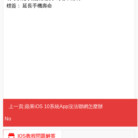
標簽： 延長手機壽命
上一頁:
蘋果iOS 10系統App沒法聯網怎麼辦
No
IOS教程問題解答