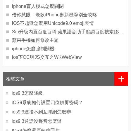
iphone盲人模式怎麼關閉
借你慧眼！老款iPhone翻新機鑒別全攻略
iOS不越獄怎麼用Unicode9.0 emoji表情
Siri升級內置百度百科 蘋果語音助手默認百度搜索[多圖]
蘋果手機如何修改主題
iphone怎麼強制關機
ios下OC與JS交互之WKWebView
+
相關文章
ios9.3怎麼降級
iOS9系統如何設置四位鎖屏密碼？
ios9.3連接不到互聯網怎麼辦
ios9.3通話沒聲音怎麼辦
IOS9怎麼還原短信照片