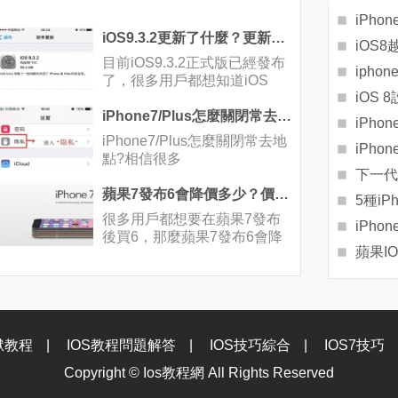
iPh
iOS9.3.2更新了什麼？更新內容介紹
目前iOS9.3.2正式版已經發布
iph
了，很多用戶都想知道iOS
iOS
iPhone7/Plus怎麼關閉常去地點?
iPh
iPhone7/Plus怎麼關閉常去地
iPho
點?相信很多
蘋果7發布6會降價多少？價格公布
5種i
很多用戶都想要在蘋果7發布
iPh
後買6，那麼蘋果7發布6會降
價多少
獄教程
|
IOS教程問題解答
|
IOS技巧綜合
|
IOS7技巧
Copyright ©
Ios教程網
All Rights Reserved