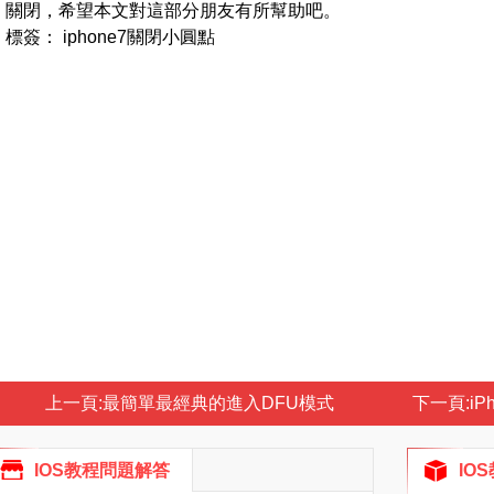
關閉，希望本文對這部分朋友有所幫助吧。
標簽： iphone7關閉小圓點
上一頁:
最簡單最經典的進入DFU模式
下一頁:
iP
IOS教程問題解答
IO