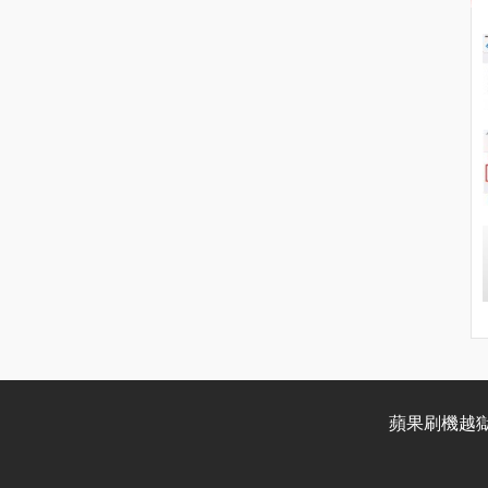
蘋果刷機越