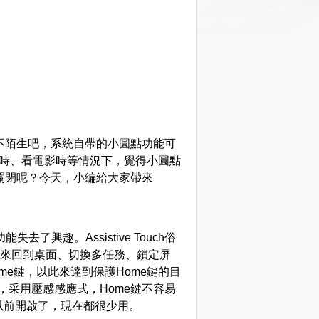
圓點不陌生吧，系統自帶的小圓點功能可
游戲時、看電影時等情況下，覺得小圓點
怎麼關閉呢？今天，小編給大家帶來
了興趣。Assistive Touch俗
它來回到桌面、切換多任務、鎖定屏
me鍵，以此來達到保護Home鍵的目
鍵設計，采用壓感感應式，Home鍵不容易
以前開啟了，現在都很少用。