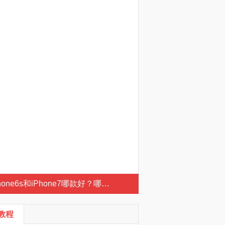
hone6s和iPhone7哪款好？哪款更劃算？
S教程