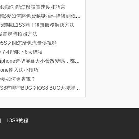
one朗讀功能怎麼設置速度和語言
iOS8越獄後如何將免費越獄插件降級到低版本
one5卸載L1S3補丁後無服務解決方法
 8設置定時拍照方法
one5S之間怎麼免流量傳視頻
ne 7可能犯下8大錯誤
下一代iphone造型屏幕大小會改變嗎，都來聊聊。
Phone輸入法小技巧
one要如何更省電？
蘋果IOS8有哪些BUG？IOS8 BUG大搜羅！[圖]
|
IOS8教程