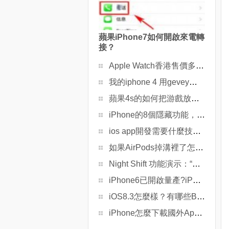
蘋果iPhone7如何開啟來電轉
接？
Apple Watch香港售價多少？所有地區售價表
我的iphone 4 用gevey不行，求救！
蘋果4s的如何把游戲放在一個窗口內
iPhone的8個隱藏功能，你都知道嗎
ios app開發需要什麼技術？
如果AirPods掉溝裡了怎麼辦？把它“釣”起來
Night Shift 功能演示：“屎黃屏”好不好用了才知道
iPhone6已開啟量產?iPhone6即將大量上市出售?
iOS8.3怎麼樣？有哪些BUG？
iPhone怎麼下載國外App？切換地區方法