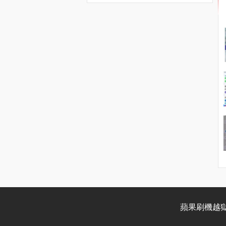
蘋果刷機越