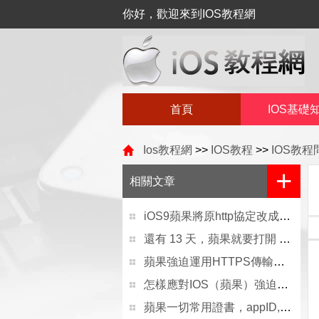
你好，歡迎來到IOS教程網
首頁
IOS基礎
Ios教程網
>>
IOS教程
>>
IOS教
+
相關文章
iOS9蘋果將原http協定改成了https協定的辦法
還有 13 天，蘋果就要打開 HTTP 大門了
蘋果強迫運用HTTPS傳輸後APP開發者需求做的事
怎樣應對IOS（蘋果）強迫啟用 App Transport Security(ATS)平安功用
蘋果一切常用證書，appID,Provisioning Profiles配置闡明及制造圖文教程