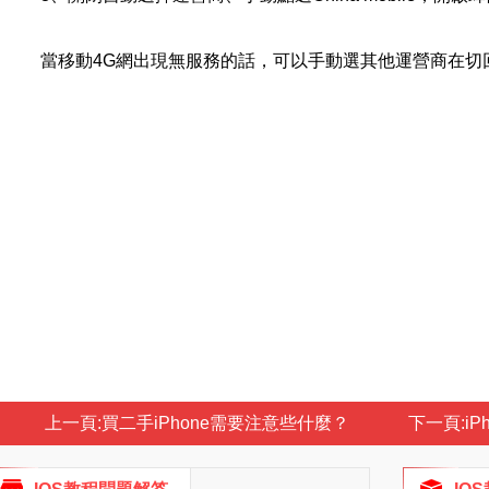
當移動4G網出現無服務的話，可以手動選其他運營商在切回Chi
上一頁:
買二手iPhone需要注意些什麼？
下一頁:
i