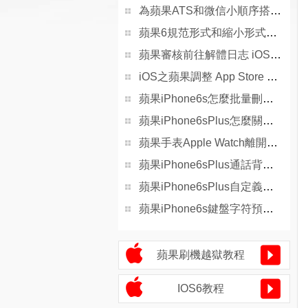
為蘋果ATS和微信小順序搭建 Nginx + HTTPS 服務
蘋果6規范形式和縮小形式詳細有什麼差異？
蘋果審核前往解體日志 iOS .crash文件處置 symbolicatecrash
iOS之蘋果調整 App Store 截圖上傳規則，截圖尺寸、大小等
蘋果iPhone6s怎麼批量刪除通話記錄
蘋果iPhone6sPlus怎麼關閉鎖屏聲
蘋果手表Apple Watch離開手機能Apple Pay嗎？
蘋果iPhone6sPlus通話背景設置
蘋果iPhone6sPlus自定義通話背景的方法
蘋果iPhone6s鍵盤字符預覽怎麼關閉
蘋果刷機越獄教程
IOS6教程