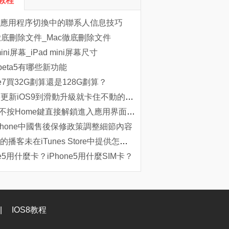
S教程
應用程序切換中的聯系人信息技巧
c徹底刪除文件_Mac徹底刪除文件
mini屏幕_iPad mini屏幕尺寸
.2beta5有哪些新功能
ne7買32G劃算還是128G劃算？
iphone更新iOS9到滑動升級就卡住不動的最詳細的圖文教程
iOS10不按Home鍵直接解鎖進入應用界面的方法
Phone中國售後保修政策調整細節內容
想訂閱的播客未在iTunes Store中提供怎麼辦
ne5用什麼卡？iPhone5用什麼SIM卡？
|
IOS8教程