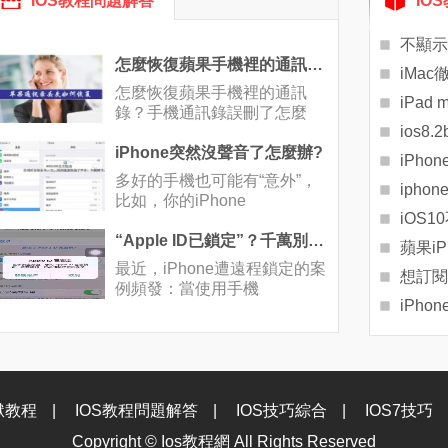
IOS教程問題解答
IO
不顯示
怎麼恢復蘋果手機裡的通訊錄？手機通訊錄誤刪了怎麼辦
iMa
怎麼恢復蘋果手機裡的通訊
iPad 
錄？手機通訊錄誤刪了怎麼
ios8
辦？當我們在
iPhone突然沒聲音了怎麼辦?
iPho
多好的手機也可能有“意外”，
比如，你的iPhone
“Apple ID已鎖定”？千萬別點解鎖
蘋果i
最近，iPhone遭遠程鎖定的案
例頻發：當使用手機
iPho
獄教程
|
IOS教程問題解答
|
IOS技巧綜合
|
IOS7技巧
Copyright ©
Ios教程網
All Rights Reserved