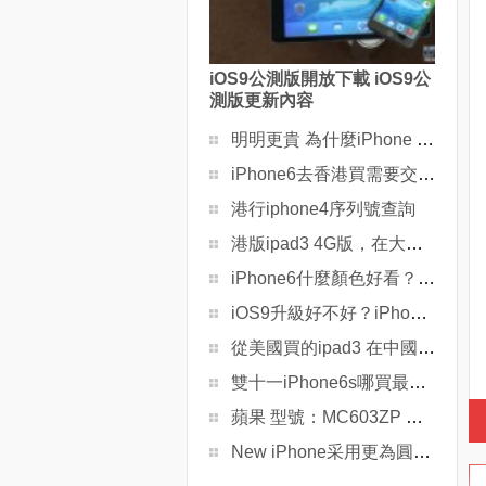
iOS9公測版開放下載 iOS9公
測版更新內容
明明更貴 為什麼iPhone 6 Plus更受歡迎？
iPhone6去香港買需要交稅嗎？怎麼買？
港行iphone4序列號查詢
港版ipad3 4G版，在大陸這4G功能用得上嗎？
iPhone6什麼顏色好看？三個顏色選擇優缺點
iOS9升級好不好？iPhone升級iOS9前的忠告
從美國買的ipad3 在中國可以使用嗎？
雙十一iPhone6s哪買最便宜？看這裡
蘋果 型號：MC603ZP 序列號：820450MA4S 是水貨還是行貨
New iPhone采用更為圓滑的一體式合金機身設計？