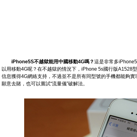
iPhone5S不越獄能用中國移動4G嗎？
這是非常多iPhon
以用移動4G呢？在不越獄的情況下，iPhone 5s國行版A15
信息獲得4G網絡支持，不過並不是所有同型號的手機都能夠實
願意去賭，也可以嘗試“流量儀”破解法。