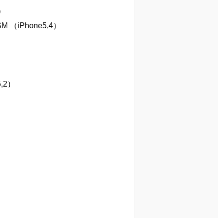
3）
M （iPhone5,4）
5,2）