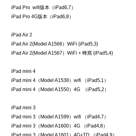
iPad Pro wifi版本（iPad6,7）
iPad Pro 4G版本（iPad6,8）
iPad Air 2
iPad Air 2(Model A1566）WiFi (iPad5,3)
iPad Air 2(Model A1567）WiFi + 蜂窩 (iPad5,4)
iPad mini 4
iPad mini 4（Model A1538）wifi （iPad5,1）
iPad mini 4（Model A1550）4G （iPad5,2）
iPad mini 3
iPad mini 3（Model A1599）wifi （iPad4,7）
iPad mini 3（Model A1600）4G （iPad4,8）
iPad mini 3（Model A1601）4G+TD （iPad4,9）