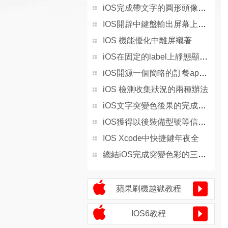
iOS完成帶文字的圓形頭像後果
IOS開辟中鍵盤輸出屏幕上移的處理辦法
IOS 機能優化中離屏襯著
iOS在固定的label上靜態顯示一切文字
iOS開源一個簡略的訂餐app UI框架
iOS 檢測收集狀況的兩種辦法
iOS文字突變色後果的完成辦法
iOS獲得以後裝備型號等信息(全)包括iPhone7和iPhone7P
IOS Xcode中快捷鍵年夜全
總結iOS完成突變色彩的三種辦法
蘋果刷機越獄教程
IOS6教程