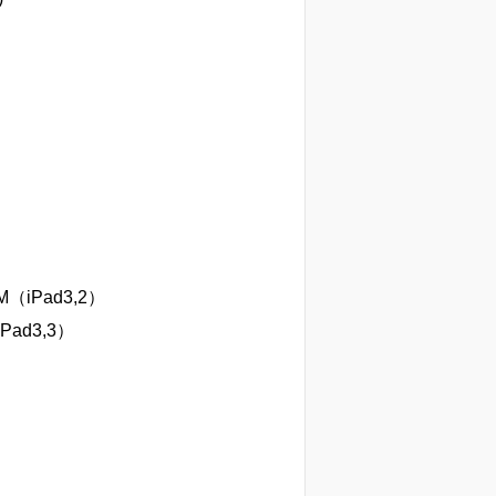
SM（iPad3,2）
（iPad3,3）