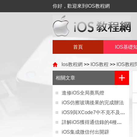
你好，歡迎來到IOS教程網
首頁
IOS基礎
Ios教程網
>>
IOS教程
>>
IOS教
+
相關文章
進修iOS全局賽馬燈
iOS仿擦玻璃後果的完成辦法
iOS9與XCode7中不克不及應用http銜接的疾速處理方法
詳解iOS獲得通信錄的4種方法
iOS集成微信付出開辟