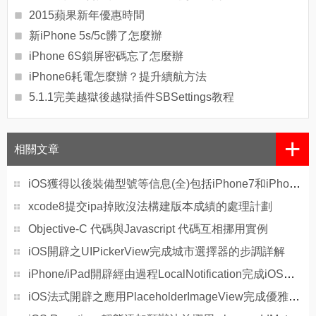
2015蘋果新年優惠時間
新iPhone 5s/5c髒了怎麼辦
iPhone 6S鎖屏密碼忘了怎麼辦
iPhone6耗電怎麼辦？提升續航方法
5.1.1完美越獄後越獄插件SBSettings教程
+
相關文章
iOS獲得以後裝備型號等信息(全)包括iPhone7和iPhone7P
xcode8提交ipa掉敗沒法構建版本成績的處理計劃
Objective-C 代碼與Javascript 代碼互相挪用實例
iOS開辟之UIPickerView完成城市選擇器的步調詳解
iPhone/iPad開辟經由過程LocalNotification完成iOS准時當地推送功效
iOS法式開辟之應用PlaceholderImageView完成優雅的圖片加載後果