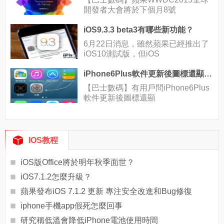
開發者大會將於下個月8號
iOS9.3.3 beta3有哪些新功能？
6月22日消息，雖然蘋果已經推出了
iOS10測試版，但iOS
iPhone6Plus軟件更新後圖標還顯示未更新？
【巴士數碼】有用戶問iPhone6Plus
軟件更新後圖標還顯
IOS教程
iOS版Office將於明年秋季面世？
iOS7.1.2怎麼升級？
蘋果發布iOS 7.1.2 更新 專注安全改進和Bug修復
iphone手機app假死怎麼回事
研究稱低溫會降低iPhone電池使用時間