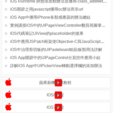
iOS Runntime 靜態添加類辦法並挪用-class_addMethod
iOS開辟之用javascript挪用oc辦法而非url
iOS App中挪用iPhone各類感應器的辦法總結
實例講授iOS中的UIPageViewController翻頁視圖掌握器
IOS代碼筆記UIView的placeholder的後果
iOS中應用JSPatch框架使Objective-C與JavaScript代碼交互
iOS中治理剪切板的UIPasteboard粘貼板類用法詳解
iOS App開辟中的UIPageControl分頁控件應用小結
詳解iOS App中UIPickerView轉動選擇欄的添加辦法
蘋果刷機越獄教程
IOS6教程
IOS7教程