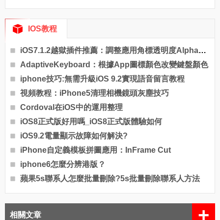
IOS教程
iOS7.1.2越獄插件推薦：調整應用角標透明度AlphaBadge
AdaptiveKeyboard：根據App圖標顏色改變鍵盤顏色
iphone技巧:無需升級iOS 9.2實現語音留言教程
視頻教程：iPhone5清理相機鏡頭灰塵技巧
Cordoval在iOS中的運用整理
iOS8正式版好用嗎_iOS8正式版體驗如何
iOS9.2電量顯示故障如何解決?
iPhone自定義模板拼圖應用：InFrame Cut
iphone6怎麼分辨港版？
蘋果5s聯系人怎麼批量刪除?5s批量刪除聯系人方法
+
相關文章