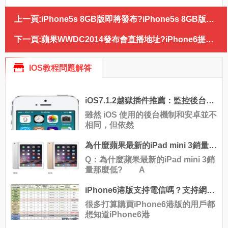
上一頁:
iPhone5s 8GB版即將發布?iPhone5s 8GB版多少錢?
下一頁:
蘋果WWDC2014發布會直播地址?iPhone6提前發布?
IOS教程問題解答
iOS7.1.2越獄插件推薦：監控後台運行的應用GlowBoard
雖然 iOS 使用的後台機制和安卓並不
相同，但依然
為什麼蘋果最新的iPad mini 3銷量那麼低？
Q：為什麼蘋果最新的iPad mini 3銷
量那麼低? A
iPhone6港版支持電信嗎？支持網絡一覽
很多打算購買iPhone6港版的用戶都
想知道iPhone6港