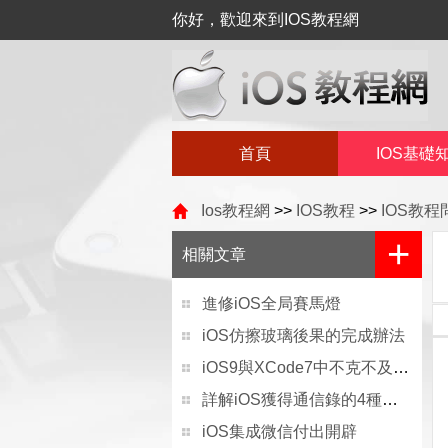
你好，歡迎來到IOS教程網
首頁
IOS基礎
Ios教程網
>>
IOS教程
>>
IOS教
+
相關文章
進修iOS全局賽馬燈
iOS仿擦玻璃後果的完成辦法
iOS9與XCode7中不克不及應用http銜接的疾速處理方法
詳解iOS獲得通信錄的4種方法
iOS集成微信付出開辟