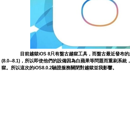
目前越獄iOS 8只有盤古越獄工具，而盤古最近發布的越獄
(8.0--8.1)，所以即使他們的設備因為白蘋果等問題而重刷
獄。所以這次的iOS8.0.2驗證服務關閉對越獄並我影響。