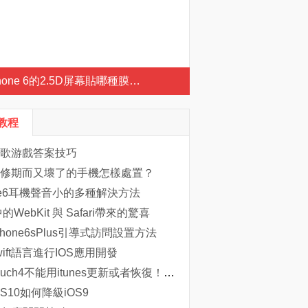
hone 6的2.5D屏幕貼哪種膜好？怎麼貼？
S教程
歌游戲答案技巧
修期而又壞了的手機怎樣處置？
one6耳機聲音小的多種解決方法
中的WebKit 與 Safari帶來的驚喜
hone6sPlus引導式訪問設置方法
wift語言進行IOS應用開發
ipod touch4不能用itunes更新或者恢復！！！
S10如何降級iOS9