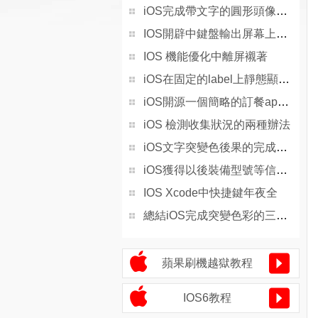
iOS完成帶文字的圓形頭像後果
IOS開辟中鍵盤輸出屏幕上移的處理辦法
IOS 機能優化中離屏襯著
iOS在固定的label上靜態顯示一切文字
iOS開源一個簡略的訂餐app UI框架
iOS 檢測收集狀況的兩種辦法
iOS文字突變色後果的完成辦法
iOS獲得以後裝備型號等信息(全)包括iPhone7和iPhone7P
IOS Xcode中快捷鍵年夜全
總結iOS完成突變色彩的三種辦法
蘋果刷機越獄教程
IOS6教程