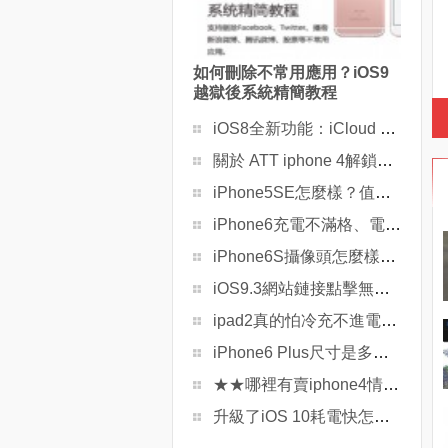
如何刪除不常用應用？iOS9
越獄後系統精簡教程
iOS8全新功能：iCloud Drive雲同步數據
關於 ATT iphone 4解鎖問題
iPhone5SE怎麼樣？值不值得買？
iPhone6充電不滿格、電池無法充電怎麼辦？
iPhone6S攝像頭怎麼樣？攝像頭像素曝光
iOS9.3網站鏈接點擊無反應怎麼辦？
ipad2真的怕冷充不進電麼？
iPhone6 Plus尺寸是多少？有多大？
★★哪裡有賣iphone4情侶外殼的啊？
升級了iOS 10耗電快怎麼辦？iOS 10耗電快補救措施