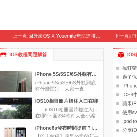
上一頁:
因升級OS X Yosemite無法連接網絡怎麼辦？
下一頁:
iP
IOS教程問題解答
IO
瘋狂猜
iPhone 5S/5SE/6S外觀有什麼區別？真機對比
過了保
iPhone 5S/5SE/6S外觀到底
iPh
有什麼區別，大家一直
iOS9
iOS10相冊圖片標注入口在哪
蘋果iP
iOS10相冊圖片標注入口
使用s
在哪?下面234軟件大全小編
iPhone6s發布時間提前？iPhone6s上市時間曝光
分享iO
【巴士數碼】蘋果公司的新一